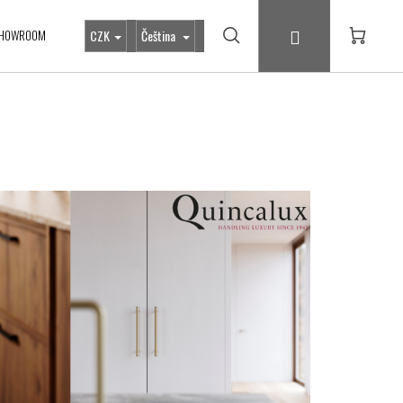
Přihlášení
HOWROOM
CZK
Čeština
Hledat
Nákupní
košík