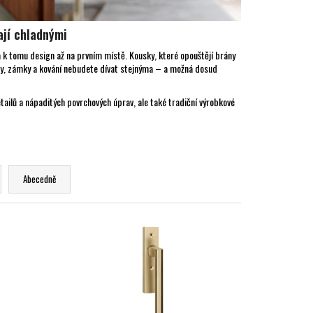
ají chladnými
a k tomu design až na prvním místě. Kousky, které opouštějí brány
liky, zámky a kování nebudete dívat stejnýma – a možná dosud
tailů a nápaditých povrchových úprav, ale také tradiční výrobkové
Abecedně