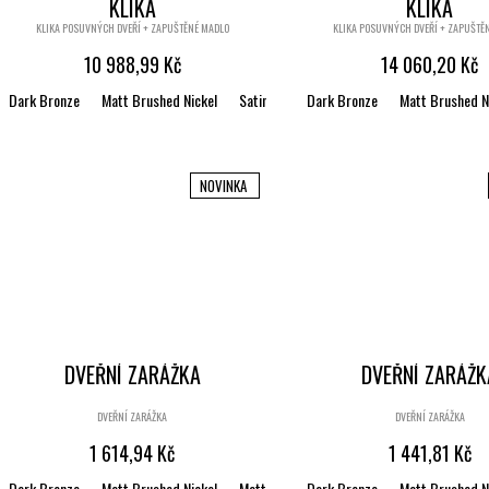
KLIKA
KLIKA
KLIKA POSUVNÝCH DVEŘÍ + ZAPUŠTĚNÉ MADLO
KLIKA POSUVNÝCH DVEŘÍ + ZAPUŠTĚ
10 988,99 Kč
14 060,20 Kč
Dark Bronze
Matt Brushed Nickel
Satin brass
Dark Bronze
Black matt textured
Matt Brushed N
Mat
NOVINKA
DVEŘNÍ ZARÁŽKA
DVEŘNÍ ZARÁŽK
DVEŘNÍ ZARÁŽKA
DVEŘNÍ ZARÁŽKA
1 614,94 Kč
1 441,81 Kč
Dark Bronze
Matt Brushed Nickel
Matt Brushed Bronze
Dark Bronze
Satin brass
Matt Brushed N
Bl