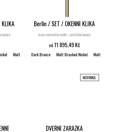
 KLIKA
Berlin / SET / OKENNÍ KLIKA
NÉ MADLO
KLIKA POSUVNÝCH DVEŘÍ + ZAPUŠTĚNÉ MADLO
11 895,49 Kč
od
ickel
ack matt textured
Matt Brushed Bronze
Dark Bronze
White matt textured
Satin brass
Matt Brushed Nickel
Black matt textured
Matt Brushed Bronze
White matt 
NOVINKA
ENNÍ
DVEŘNÍ ZARÁŽKA