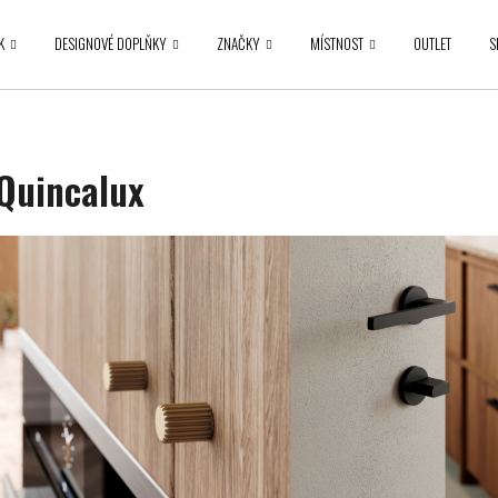
K
DESIGNOVÉ DOPLŇKY
ZNAČKY
MÍSTNOST
OUTLET
S
Co potřebujete najít?
Quincalux
HLEDAT
Doporučujeme