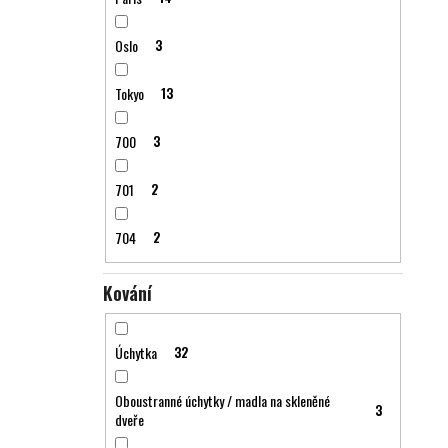
Oslo
3
Tokyo
13
700
3
701
2
704
2
Kování
Úchytka
32
Oboustranné úchytky / madla na skleněné
3
dveře