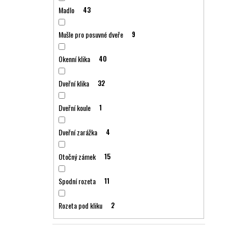
Madlo
43
Mušle pro posuvné dveře
9
Okenní klika
40
Dveřní klika
32
Dveřní koule
1
Dveřní zarážka
4
Otočný zámek
15
Spodní rozeta
11
Rozeta pod kliku
2