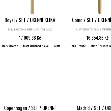
p
d
r
u
o
k
d
Royal / SET / OKENNÍ KLIKA
Como / SET / OKENNÍ
t
u
ů
KLIKA POSUVNÝCH DVEŘÍ + ZAPUŠTĚNÉ MADLO
KLIKA POSUVNÝCH DVEŘÍ + ZAPUŠTĚ
k
17 009,38 Kč
16 354,86 Kč
t
ů
Dark Bronze
Matt Brushed Nickel
Matt Brushed Bronze
Dark Bronze
Satin brass
Matt Brushed N
Bl
Copenhagen / SET / OKENNÍ
Madrid / SET / OK