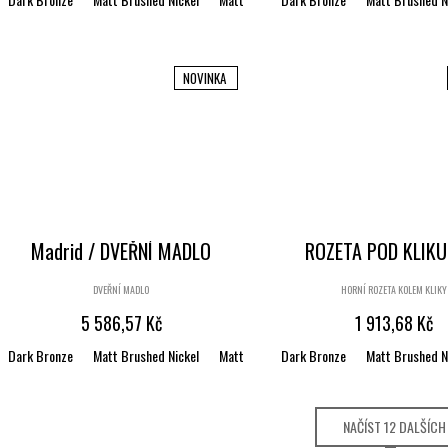
NOVINKA
Madrid / DVEŘNÍ MADLO
ROZETA POD KLIKU
DVEŘNÍ MADLO
HORNÍ ROZETA KOLEM KLIKY
5 586,57 Kč
1 913,68 Kč
Dark Bronze
Matt Brushed Nickel
Matt Brushed Bronze
Dark Bronze
Satin brass
Matt Brushed N
Bl
NAČÍST 12 DALŠÍCH