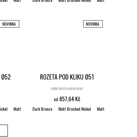
NOVINKA
NOVINKA
 Ø52
ROZETA POD KLIKU Ø51
HORNÍ ROZETA KOLEM KLIKY
857,64 Kč
od
ickel
ack matt textured
Matt Brushed Bronze
Dark Bronze
White matt textured
Satin brass
Matt Brushed Nickel
Black matt textured
Matt Brushed Bronze
White matt 