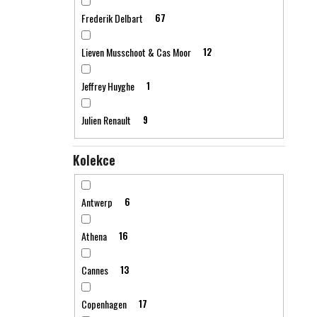
Frederik Delbart
67
Lieven Musschoot & Cas Moor
12
Jeffrey Huyghe
1
Julien Renault
9
Kolekce
Antwerp
6
Athena
16
Cannes
13
Copenhagen
17