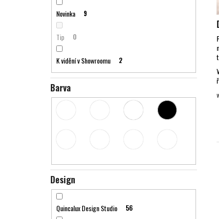
e
l
Novinka
9
Tip
0
K vidění v Showroomu
2
Barva
í
Design
i
Quincalux Design Studio
56