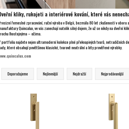
Dveřní kliky, rukojeti a interiérové kování, které vás nenech
Precizní řemeslné zpracování, ruční výroba v Belgii, bezmála 80 let zkušeností v oboru 
manufaktury Quincalux, ve vás zanechají natolik silný dojem, že už se nikdy na dveřní k
trochu lhostejnýma – očima.
V portfoliu najdete nejen ultramoderní kolekce plné překvapivých tvarů, netradičních de
řady, které obsahují povětšinou klasické, tvarově neutrální a léty prověřené výrobky.
www.quincalux.com
Ř
a
Doporučujeme
Nejlevnější
Nejdražší
Nejprodávanější
z
e
V
n
ý
p
p
r
s
o