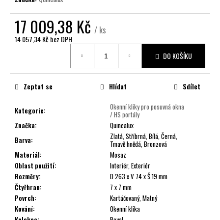
č
u
17 009,38 Kč
j
/ ks
e
14 057,34 Kč bez DPH
m
Měrná
e
DO KOŠÍKU
cena:
Zeptat se
Hlídat
Sdílet
Okenní kliky pro posuvná okna
Kategorie
:
/ HS portály
Značka
:
Quincalux
Zlatá, Stříbrná, Bílá, Černá,
Barva
:
Tmavě hnědá, Bronzová
Materiál
:
Mosaz
Oblast použití
:
Interiér, Exteriér
Rozměry
:
D 263 x V 74 x Š 19 mm
Čtyřhran
:
7 x 7 mm
Povrch
:
Kartáčovaný, Matný
Kování
:
Okenní klika
Kolekce
:
Royal