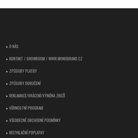
Z
á
p
CUSTOMER SUPPORT
a
t
▸ O NÁS
í
▸ KONTAKT / SHOWROOM / WWW.MONOBRAND.CZ
▸ ZPŮSOBY PLATBY
▸ ZPŮSOBY DORUČENÍ
▸ REKLAMACE/VRÁCENÍ/VÝMĚNA ZBOŽÍ
▸ VĚRNOSTNÍ PROGRAM
▸ VŠEOBECNÉ OBCHODNÍ PODMÍNKY
▸ RECYKLAČNÍ POPLATKY