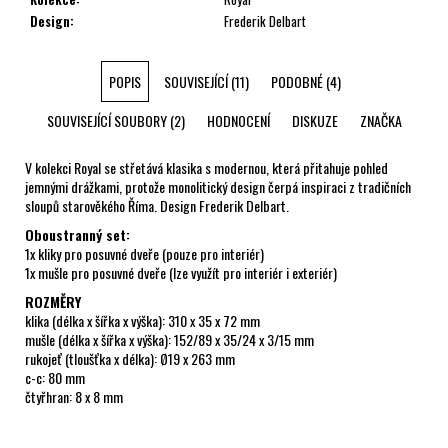
Design
:
Frederik Delbart
POPIS
SOUVISEJÍCÍ (11)
PODOBNÉ (4)
SOUVISEJÍCÍ SOUBORY (2)
HODNOCENÍ
DISKUZE
ZNAČKA
V kolekci Royal se střetává klasika s modernou, která přitahuje pohled
jemnými drážkami, protože monolitický design čerpá inspiraci z tradičních
sloupů starověkého Říma. Design Frederik Delbart.
Oboustranný set:
1x kliky pro posuvné dveře (pouze pro interiér)
1x mušle pro posuvné dveře (lze využít pro interiér i exteriér)
ROZMĚRY
klika (délka x šířka x výška): 310 x 35 x 72 mm
mušle (délka x šířka x výška): 152/89 x 35/24 x 3/15 mm
rukojeť (tloušťka x délka): Ø19 x 263 mm
c-c: 80 mm
čtyřhran: 8 x 8 mm