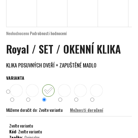
a
j
í
t
Průměrné
Neohodnoceno
Podrobnosti hodnocení
?
hodnocení
Royal / SET / OKENNÍ KLIKA
produktu
je
0,0
z
KLIKA POSUVNÝCH DVEŘÍ + ZAPUŠTĚNÉ MADLO
5
HLEDAT
hvězdiček.
VARIANTA
D
o
Můžeme doručit do:
Zvolte variantu
Možnosti doručení
p
o
r
Zvolte variantu
Kód:
Zvolte variantu
u
Značka:
Quincalux