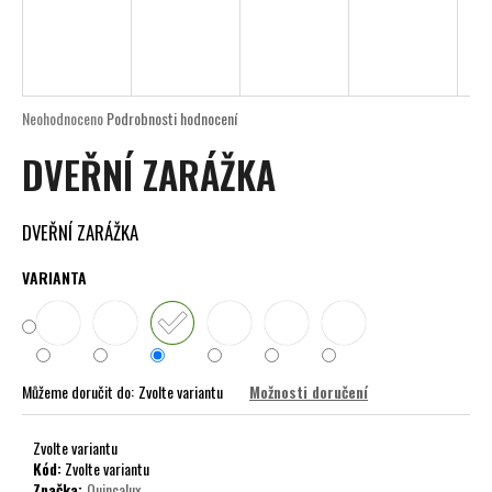
a
j
í
t
Průměrné
Neohodnoceno
Podrobnosti hodnocení
?
hodnocení
DVEŘNÍ ZARÁŽKA
produktu
je
0,0
z
DVEŘNÍ ZARÁŽKA
5
HLEDAT
hvězdiček.
VARIANTA
D
o
Můžeme doručit do:
Zvolte variantu
Možnosti doručení
p
o
r
Zvolte variantu
Kód:
Zvolte variantu
u
Značka:
Quincalux