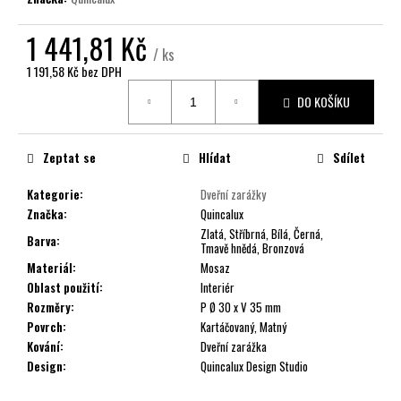
č
u
1 441,81 Kč
j
/ ks
e
1 191,58 Kč bez DPH
m
Měrná
e
DO KOŠÍKU
cena:
Zeptat se
Hlídat
Sdílet
Kategorie
:
Dveřní zarážky
Značka
:
Quincalux
Zlatá, Stříbrná, Bílá, Černá,
Barva
:
Tmavě hnědá, Bronzová
Materiál
:
Mosaz
Oblast použití
:
Interiér
Rozměry
:
P Ø 30 x V 35 mm
Povrch
:
Kartáčovaný, Matný
Kování
:
Dveřní zarážka
Design
:
Quincalux Design Studio