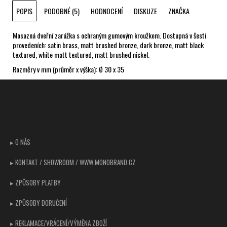
POPIS
PODOBNÉ (5)
HODNOCENÍ
DISKUZE
ZNAČKA
Mosazná dveřní zarážka s ochraným gumovým kroužkem. Dostupná v šesti
provedeních: satin brass, matt brushed bronze, dark bronze, matt black
textured, white matt textured, matt brushed nickel.
Rozměry v mm (průměr x výška): Ø 30 x 35
Z
á
p
CUSTOMER SUPPORT
a
t
▸ O NÁS
í
▸ KONTAKT / SHOWROOM / WWW.MONOBRAND.CZ
▸ ZPŮSOBY PLATBY
▸ ZPŮSOBY DORUČENÍ
▸ REKLAMACE/VRÁCENÍ/VÝMĚNA ZBOŽÍ