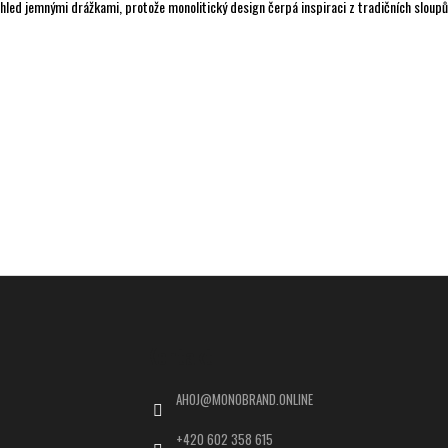
pohled jemnými drážkami, protože monolitický design čerpá inspiraci z tradičních sloup
Kontakt
AHOJ
@
MONOBRAND.ONLINE
+420 602 358 615