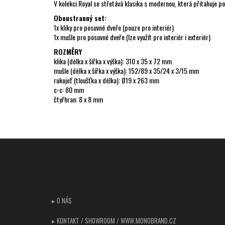
V kolekci Royal se střetává klasika s modernou, která přitahuje 
Oboustranný set:
1x kliky pro posuvné dveře (pouze pro interiér)
1x mušle pro posuvné dveře (lze využít pro interiér i exteriér)
ROZMĚRY
klika (délka x šířka x výška): 310 x 35 x 72 mm
mušle (délka x šířka x výška): 152/89 x 35/24 x 3/15 mm
rukojeť (tloušťka x délka): Ø19 x 263 mm
c-c: 80 mm
čtyřhran: 8 x 8 mm
Z
á
p
CUSTOMER SUPPORT
a
t
▸ O NÁS
í
▸ KONTAKT / SHOWROOM / WWW.MONOBRAND.CZ