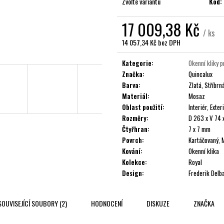
Zvolte variantu
Kód:
17 009,38 Kč
/ ks
14 057,34 Kč bez DPH
Měrná
cena:
Kategorie
:
Okenní kliky 
Značka
:
Quincalux
Barva
:
Zlatá, Stříbrn
Materiál
:
Mosaz
Oblast použití
:
Interiér, Exter
Rozměry
:
D 263 x V 74 
Čtyřhran
:
7 x 7 mm
Povrch
:
Kartáčovaný, 
Kování
:
Okenní klika
Kolekce
:
Royal
Design
:
Frederik Delb
SOUVISEJÍCÍ SOUBORY (2)
HODNOCENÍ
DISKUZE
ZNAČKA