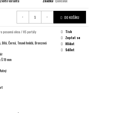
Zvolte variantu
Značka:
Quincalux
DO KOŠÍKU
Tisk
pro posuvná okna / HS portály
Zeptat se
á, Bílá, Černá, Tmavě hnědá, Bronzová
Hlídat
Sdílet
iér
x Š 19 mm
Matný
art