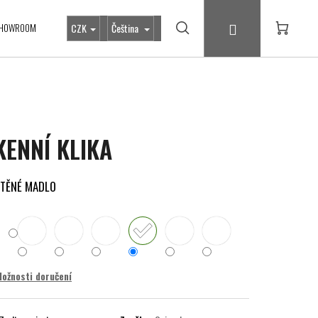
Přihlášení
HOWROOM
CZK
Čeština
Hledat
Nákupní
košík
OKENNÍ KLIKA
ŠTĚNÉ MADLO
ožnosti doručení