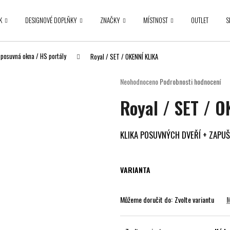
K
DESIGNOVÉ DOPLŇKY
ZNAČKY
MÍSTNOST
OUTLET
S
Co potřebujete najít?
o posuvná okna / HS portály
Royal / SET / OKENNÍ KLIKA
Průměrné
Neohodnoceno
Podrobnosti hodnocení
hodnocení
HLEDAT
Royal / SET / 
produktu
je
0,0
z
KLIKA POSUVNÝCH DVEŘÍ + ZAPU
5
Doporučujeme
hvězdiček.
VARIANTA
Můžeme doručit do:
Zvolte variantu
M