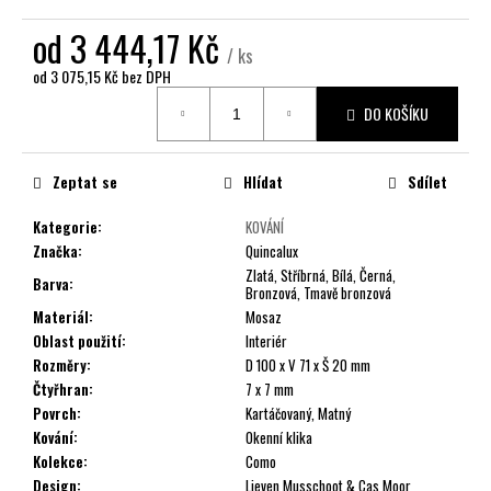
č
u
od
3 444,17 Kč
j
/ ks
e
od
3 075,15 Kč
bez DPH
Měrná
m
DO KOŠÍKU
cena:
e
Zeptat se
Hlídat
Sdílet
Kategorie
:
KOVÁNÍ
Značka
:
Quincalux
Zlatá, Stříbrná, Bílá, Černá,
Barva
:
Bronzová, Tmavě bronzová
Materiál
:
Mosaz
Oblast použití
:
Interiér
Rozměry
:
D 100 x V 71 x Š 20 mm
Čtyřhran
:
7 x 7 mm
Povrch
:
Kartáčovaný, Matný
Kování
:
Okenní klika
Kolekce
:
Como
Design
:
Lieven Musschoot & Cas Moor