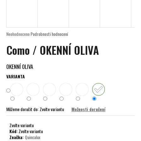
a
j
í
t
Průměrné
Neohodnoceno
Podrobnosti hodnocení
?
hodnocení
Como / OKENNÍ OLIVA
produktu
je
0,0
z
OKENNÍ OLIVA
5
HLEDAT
hvězdiček.
VARIANTA
D
o
Můžeme doručit do:
Zvolte variantu
Možnosti doručení
p
o
Zvolte variantu
r
Kód:
Zvolte variantu
u
Značka:
Quincalux