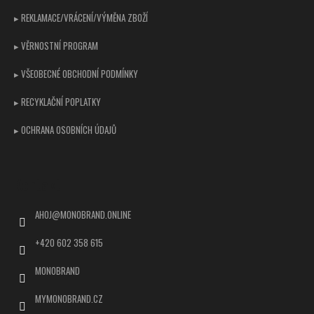
▸ REKLAMACE/VRÁCENÍ/VÝMĚNA ZBOŽÍ
▸ VĚRNOSTNÍ PROGRAM
▸ VŠEOBECNÉ OBCHODNÍ PODMÍNKY
▸ RECYKLAČNÍ POPLATKY
▸ OCHRANA OSOBNÍCH ÚDAJŮ
Kontakt
AHOJ
@
MONOBRAND.ONLINE
+420 602 358 615
MONOBRAND
MYMONOBRAND.CZ