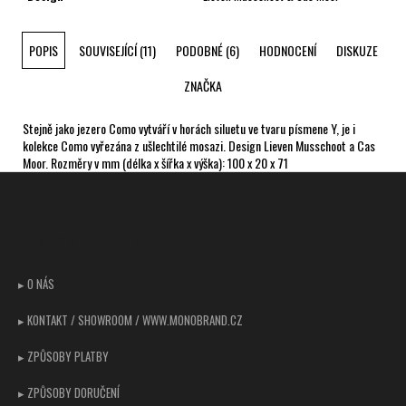
POPIS
SOUVISEJÍCÍ (11)
PODOBNÉ (6)
HODNOCENÍ
DISKUZE
ZNAČKA
Stejně jako jezero Como vytváří v horách siluetu ve tvaru písmene Y, je i
kolekce Como vyřezána z ušlechtilé mosazi. Design Lieven Musschoot a Cas
Moor. Rozměry v mm (délka x šířka x výška): 100 x 20 x 71
Z
á
p
CUSTOMER SUPPORT
a
t
▸ O NÁS
í
▸ KONTAKT / SHOWROOM / WWW.MONOBRAND.CZ
▸ ZPŮSOBY PLATBY
▸ ZPŮSOBY DORUČENÍ