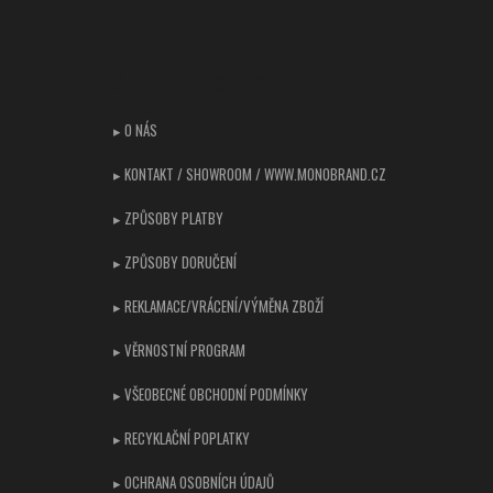
Z
á
p
CUSTOMER SUPPORT
a
t
▸ O NÁS
í
▸ KONTAKT / SHOWROOM / WWW.MONOBRAND.CZ
▸ ZPŮSOBY PLATBY
▸ ZPŮSOBY DORUČENÍ
▸ REKLAMACE/VRÁCENÍ/VÝMĚNA ZBOŽÍ
▸ VĚRNOSTNÍ PROGRAM
▸ VŠEOBECNÉ OBCHODNÍ PODMÍNKY
▸ RECYKLAČNÍ POPLATKY
▸ OCHRANA OSOBNÍCH ÚDAJŮ