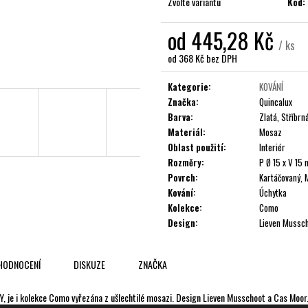
Zvolte variantu
Kód:
od
445,28 Kč
/ ks
od
368 Kč
bez DPH
Měrná
cena:
Kategorie
:
KOVÁNÍ
Značka
:
Quincalux
Barva
:
Zlatá, Stříbrn
Materiál
:
Mosaz
Oblast použití
:
Interiér
Rozměry
:
P Ø 15 x V 15
Povrch
:
Kartáčovaný, 
Kování
:
Úchytka
Kolekce
:
Como
Design
:
Lieven Mussc
HODNOCENÍ
DISKUZE
ZNAČKA
 Y, je i kolekce Como vyřezána z ušlechtilé mosazi. Design Lieven Musschoot a Cas Moor.