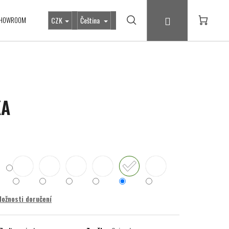
Přihlášení
HOWROOM
CZK
Čeština
Hledat
Nákupní
košík
KA
ožnosti doručení