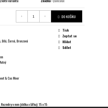
Zvolte variantu
Značka:
Quincalux
DO KOŠÍKU
Tisk
Zeptat se
á, Bílá, Černá, Bronzová
Hlídat
Sdílet
 mm
Matný
hoot & Cas Moor
 Rozměry v mm (délka x šířka): 15 x 15