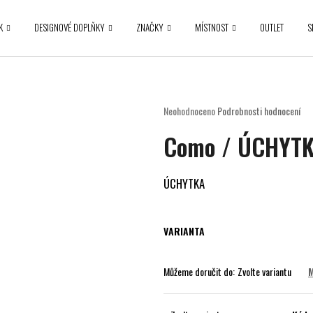
K
DESIGNOVÉ DOPLŇKY
ZNAČKY
MÍSTNOST
OUTLET
S
Co potřebujete najít?
Průměrné
Neohodnoceno
Podrobnosti hodnocení
hodnocení
HLEDAT
Como / ÚCHYT
produktu
je
0,0
z
ÚCHYTKA
5
Doporučujeme
hvězdiček.
VARIANTA
Můžeme doručit do:
Zvolte variantu
M