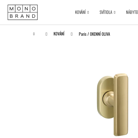
K
Přejít
na
o
KOVÁNÍ
SVÍTIDLA
NÁBYTE
obsah
Zpět
Zpět
š
do obchodu
do obchodu
í
k
Domů
KOVÁNÍ
Paris / OKENNÍ OLIVA