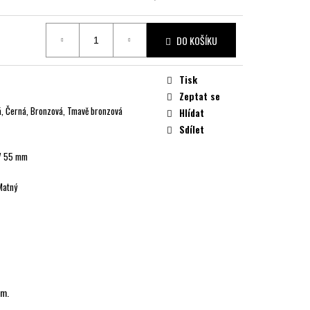
DO KOŠÍKU
Tisk
Zeptat se
ná, Černá, Bronzová, Tmavě bronzová
Hlídat
Sdílet
 V 55 mm
Matný
em.