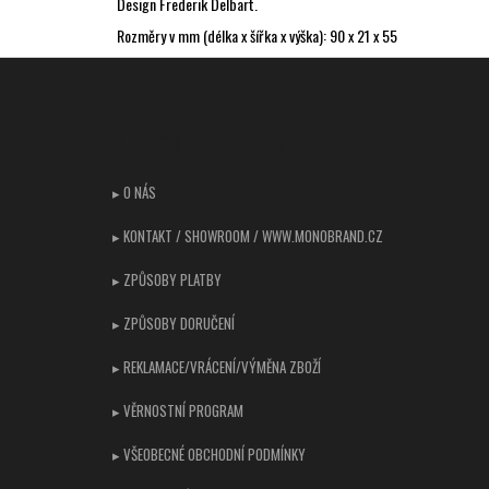
Design Frederik Delbart.
Rozměry v mm (délka x šířka x
výška
): 90 x 21 x 55
Z
á
p
CUSTOMER SUPPORT
a
t
▸ O NÁS
í
▸ KONTAKT / SHOWROOM / WWW.MONOBRAND.CZ
▸ ZPŮSOBY PLATBY
▸ ZPŮSOBY DORUČENÍ
▸ REKLAMACE/VRÁCENÍ/VÝMĚNA ZBOŽÍ
▸ VĚRNOSTNÍ PROGRAM
▸ VŠEOBECNÉ OBCHODNÍ PODMÍNKY