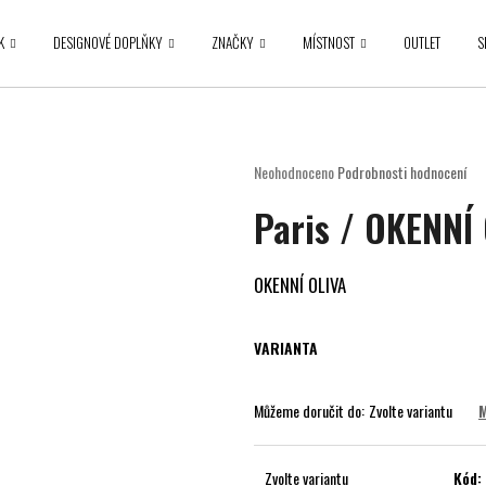
K
DESIGNOVÉ DOPLŇKY
ZNAČKY
MÍSTNOST
OUTLET
S
Co potřebujete najít?
Průměrné
Neohodnoceno
Podrobnosti hodnocení
hodnocení
HLEDAT
Paris / OKENNÍ
produktu
je
0,0
z
OKENNÍ OLIVA
5
Doporučujeme
hvězdiček.
VARIANTA
Můžeme doručit do:
Zvolte variantu
M
Zvolte variantu
Kód: