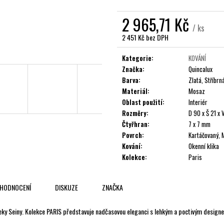
2 965,71 Kč
/ ks
2 451 Kč bez DPH
Měrná
cena:
Kategorie
:
KOVÁNÍ
Značka
:
Quincalux
Barva
:
Zlatá, Stříbr
Materiál
:
Mosaz
Oblast použití
:
Interiér
Rozměry
:
D 90 x Š 21 x
Čtyřhran
:
7 x 7 mm
Povrch
:
Kartáčovaný, 
Kování
:
Okenní klika
Kolekce
:
Paris
HODNOCENÍ
DISKUZE
ZNAČKA
 řeky Seiny. Kolekce PARIS představuje nadčasovou eleganci s lehkým a poctivým design