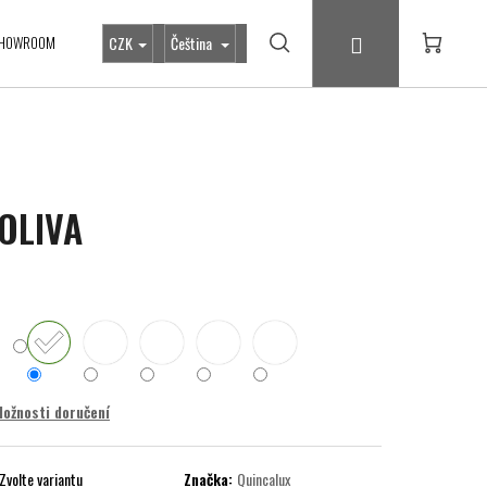
Přihlášení
HOWROOM
CZK
Čeština
Hledat
Nákupní
košík
 OLIVA
ožnosti doručení
Zvolte variantu
Značka:
Quincalux