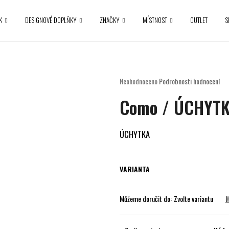
K
DESIGNOVÉ DOPLŇKY
ZNAČKY
MÍSTNOST
OUTLET
S
Co potřebujete najít?
Průměrné
Neohodnoceno
Podrobnosti hodnocení
hodnocení
HLEDAT
Como / ÚCHYT
produktu
je
0,0
z
ÚCHYTKA
5
Doporučujeme
hvězdiček.
VARIANTA
Můžeme doručit do:
Zvolte variantu
M