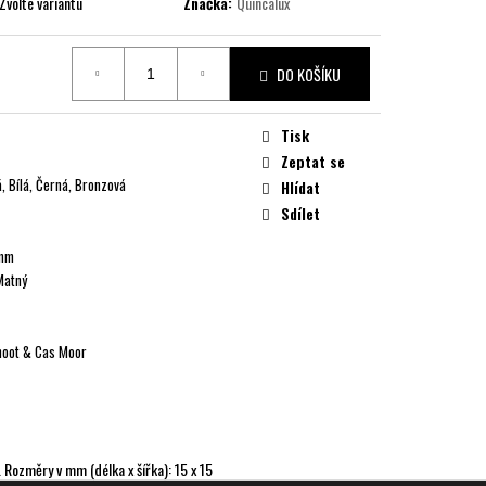
Zvolte variantu
Značka:
Quincalux
DO KOŠÍKU
Tisk
Zeptat se
á, Bílá, Černá, Bronzová
Hlídat
Sdílet
 mm
Matný
hoot & Cas Moor
 Rozměry v mm (délka x šířka): 15 x 15