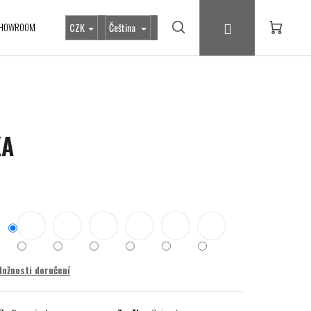
Přihlášení
HOWROOM
CZK
Čeština
Hledat
Nákupní
košík
KA
ožnosti doručení