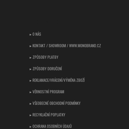
Z
á
p
CUSTOMER SUPPORT
a
t
▸ O NÁS
í
▸ KONTAKT / SHOWROOM / WWW.MONOBRAND.CZ
▸ ZPŮSOBY PLATBY
▸ ZPŮSOBY DORUČENÍ
▸ REKLAMACE/VRÁCENÍ/VÝMĚNA ZBOŽÍ
▸ VĚRNOSTNÍ PROGRAM
▸ VŠEOBECNÉ OBCHODNÍ PODMÍNKY
▸ RECYKLAČNÍ POPLATKY
▸ OCHRANA OSOBNÍCH ÚDAJŮ