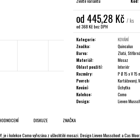
Zvolte variantu
Kód:
od
445,28 Kč
/ ks
od
368 Kč
bez DPH
Měrná
cena:
Kategorie
:
KOVÁNÍ
Značka
:
Quincalux
Barva
:
Zlatá, Stříbrn
Materiál
:
Mosaz
Oblast použití
:
Interiér
Rozměry
:
P Ø 15 x V 15
Povrch
:
Kartáčovaný, 
Kování
:
Úchytka
Kolekce
:
Como
Design
:
Lieven Mussc
HODNOCENÍ
DISKUZE
ZNAČKA
 Y, je i kolekce Como vyřezána z ušlechtilé mosazi. Design Lieven Musschoot a Cas Moor.