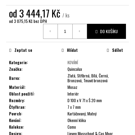
č
u
od
3 444,17 Kč
j
/ ks
e
od
3 075,15 Kč
bez DPH
Měrná
m
DO KOŠÍKU
cena:
e
Zeptat se
Hlídat
Sdílet
Kategorie
:
KOVÁNÍ
Značka
:
Quincalux
Zlatá, Stříbrná, Bílá, Černá,
Barva
:
Bronzová, Tmavě bronzová
Materiál
:
Mosaz
Oblast použití
:
Interiér
Rozměry
:
D 100 x V 71 x Š 20 mm
Čtyřhran
:
7 x 7 mm
Povrch
:
Kartáčovaný, Matný
Kování
:
Okenní klika
Kolekce
:
Como
Design
:
Lieven Musschoot & Cas Moor