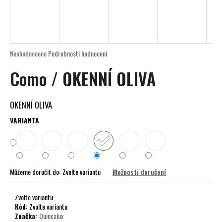
a
j
í
t
Průměrné
Neohodnoceno
Podrobnosti hodnocení
?
hodnocení
Como / OKENNÍ OLIVA
produktu
je
0,0
z
OKENNÍ OLIVA
5
HLEDAT
hvězdiček.
VARIANTA
D
o
Můžeme doručit do:
Zvolte variantu
Možnosti doručení
p
o
Zvolte variantu
r
Kód:
Zvolte variantu
u
Značka:
Quincalux