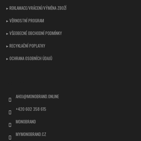
▸ REKLAMACE/VRÁCENÍ/VÝMĚNA ZBOŽÍ
▸ VĚRNOSTNÍ PROGRAM
▸ VŠEOBECNÉ OBCHODNÍ PODMÍNKY
▸ RECYKLAČNÍ POPLATKY
▸ OCHRANA OSOBNÍCH ÚDAJŮ
Kontakt
AHOJ
@
MONOBRAND.ONLINE
+420 602 358 615
MONOBRAND
MYMONOBRAND.CZ