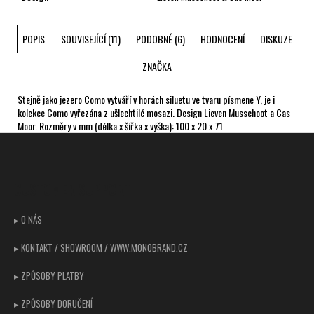
POPIS
SOUVISEJÍCÍ (11)
PODOBNÉ (6)
HODNOCENÍ
DISKUZE
ZNAČKA
Stejně jako jezero Como vytváří v horách siluetu ve tvaru písmene Y, je i
kolekce Como vyřezána z ušlechtilé mosazi. Design Lieven Musschoot a Cas
Moor. Rozměry v mm (délka x šířka x výška): 100 x 20 x 71
Z
á
p
CUSTOMER SUPPORT
a
t
▸ O NÁS
í
▸ KONTAKT / SHOWROOM / WWW.MONOBRAND.CZ
▸ ZPŮSOBY PLATBY
▸ ZPŮSOBY DORUČENÍ