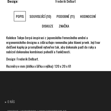
Design
:
Frederik Delbart
POPIS
SOUVISEJÍCÍ (10)
PODOBNÉ (11)
HODNOCENÍ
DISKUZE
ZNAČKA
Kolekce Tokyo čerpá inspiraci z japonského řemeslného umění a
ergonomického designu a zdůrazňuje rovnováhu jako hlavní prvek. Její tvar
dešťové kapky je promyšleně vytvořen tak, aby dokonale padl do ruky a
nabízel dokonalou kombinaci pohodlí a funkčnosti.
Design: Frederik Delbart.
Rozměry v mm (délka x šířka x výška): 120 x 20 x 61
Z
á
p
CUSTOMER SUPPORT
a
t
▸ O NÁS
í