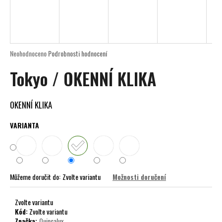
a
j
í
t
Průměrné
Neohodnoceno
Podrobnosti hodnocení
?
hodnocení
Tokyo / OKENNÍ KLIKA
produktu
je
0,0
z
OKENNÍ KLIKA
5
HLEDAT
hvězdiček.
VARIANTA
D
o
Můžeme doručit do:
Zvolte variantu
Možnosti doručení
p
o
r
Zvolte variantu
Kód:
Zvolte variantu
u
Značka:
Quincalux