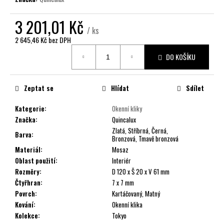
č
u
3 201,01 Kč
j
/ ks
e
2 645,46 Kč bez DPH
m
Měrná
e
DO KOŠÍKU
cena:
Zeptat se
Hlídat
Sdílet
Kategorie
:
Okenní kliky
Značka
:
Quincalux
Zlatá, Stříbrná, Černá,
Barva
:
Bronzová, Tmavě bronzová
Materiál
:
Mosaz
Oblast použití
:
Interiér
Rozměry
:
D 120 x Š 20 x V 61 mm
Čtyřhran
:
7 x 7 mm
Povrch
:
Kartáčovaný, Matný
Kování
:
Okenní klika
Kolekce
:
Tokyo