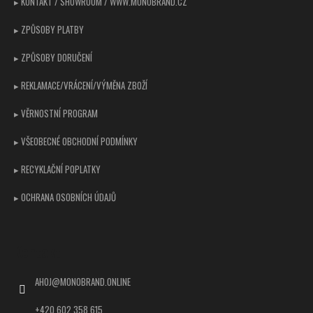
▸ KONTAKT / SHOWROOM / WWW.MONOBRAND.CZ
▸ ZPŮSOBY PLATBY
▸ ZPŮSOBY DORUČENÍ
▸ REKLAMACE/VRÁCENÍ/VÝMĚNA ZBOŽÍ
▸ VĚRNOSTNÍ PROGRAM
▸ VŠEOBECNÉ OBCHODNÍ PODMÍNKY
▸ RECYKLAČNÍ POPLATKY
▸ OCHRANA OSOBNÍCH ÚDAJŮ
Kontakt
AHOJ
@
MONOBRAND.ONLINE
+420 602 358 615