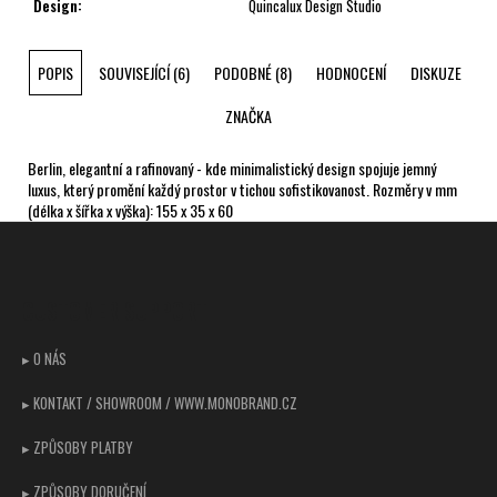
Design
:
Quincalux Design Studio
POPIS
SOUVISEJÍCÍ (6)
PODOBNÉ (8)
HODNOCENÍ
DISKUZE
ZNAČKA
Berlin, elegantní a rafinovaný - kde minimalistický design spojuje jemný
luxus, který promění každý prostor v tichou sofistikovanost. Rozměry v mm
(délka x šířka x výška): 155 x 35 x 60
Z
á
p
CUSTOMER SUPPORT
a
t
▸ O NÁS
í
▸ KONTAKT / SHOWROOM / WWW.MONOBRAND.CZ
▸ ZPŮSOBY PLATBY
▸ ZPŮSOBY DORUČENÍ