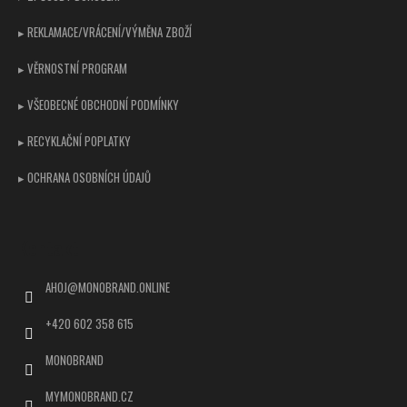
▸ REKLAMACE/VRÁCENÍ/VÝMĚNA ZBOŽÍ
▸ VĚRNOSTNÍ PROGRAM
▸ VŠEOBECNÉ OBCHODNÍ PODMÍNKY
▸ RECYKLAČNÍ POPLATKY
▸ OCHRANA OSOBNÍCH ÚDAJŮ
Kontakt
AHOJ
@
MONOBRAND.ONLINE
+420 602 358 615
MONOBRAND
MYMONOBRAND.CZ