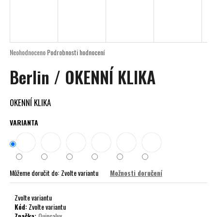
a
j
í
t
Průměrné
Neohodnoceno
Podrobnosti hodnocení
?
hodnocení
Berlin / OKENNÍ KLIKA
produktu
je
0,0
z
OKENNÍ KLIKA
5
HLEDAT
hvězdiček.
VARIANTA
D
o
Můžeme doručit do:
Zvolte variantu
Možnosti doručení
p
o
r
Zvolte variantu
Kód:
Zvolte variantu
u
Značka:
Quincalux