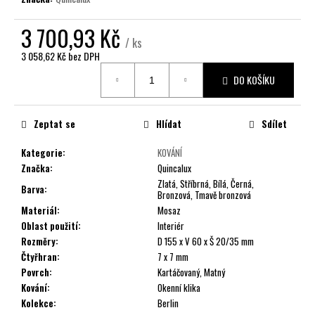
č
u
3 700,93 Kč
j
/ ks
e
3 058,62 Kč bez DPH
m
Měrná
e
DO KOŠÍKU
cena:
Zeptat se
Hlídat
Sdílet
Kategorie
:
KOVÁNÍ
Značka
:
Quincalux
Zlatá, Stříbrná, Bílá, Černá,
Barva
:
Bronzová, Tmavě bronzová
Materiál
:
Mosaz
Oblast použití
:
Interiér
Rozměry
:
D 155 x V 60 x Š 20/35 mm
Čtyřhran
:
7 x 7 mm
Povrch
:
Kartáčovaný, Matný
Kování
:
Okenní klika
Kolekce
:
Berlin