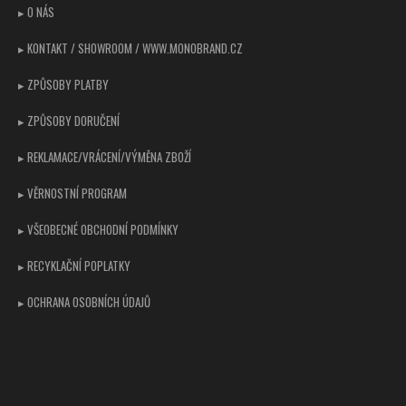
t
▸ O NÁS
í
▸ KONTAKT / SHOWROOM / WWW.MONOBRAND.CZ
▸ ZPŮSOBY PLATBY
▸ ZPŮSOBY DORUČENÍ
▸ REKLAMACE/VRÁCENÍ/VÝMĚNA ZBOŽÍ
▸ VĚRNOSTNÍ PROGRAM
▸ VŠEOBECNÉ OBCHODNÍ PODMÍNKY
▸ RECYKLAČNÍ POPLATKY
▸ OCHRANA OSOBNÍCH ÚDAJŮ
Kontakt