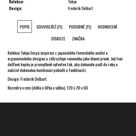
Kolekce
:
Tokyo
Design
:
Frederik Delbart
POPIS
SOUVISEJÍCÍ (11)
PODOBNÉ (11)
HODNOCENÍ
DISKUZE
ZNAČKA
Kolekce Tokyo čerpá inspiraci z japonského řemeslného umění a
ergonomického designu a zdůrazňuje rovnováhu jako hlavní prvek. Její tvar
dešťové kapky je promyšleně vytvořen tak, aby dokonale padl do ruky a
nabízel dokonalou kombinaci pohodlí a funkčnosti.
Design: Frederik Delbart.
Rozměry v mm (délka x šířka x výška): 120 x 20 x 60
Z
á
p
CUSTOMER SUPPORT
a