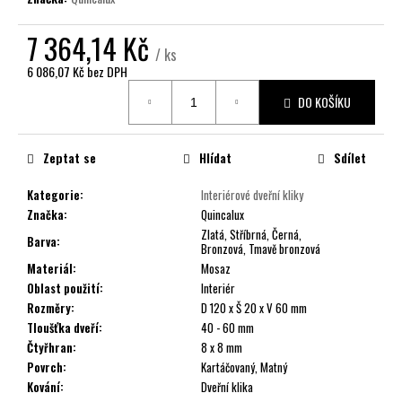
č
u
7 364,14 Kč
j
/ ks
e
6 086,07 Kč bez DPH
m
Měrná
e
DO KOŠÍKU
cena:
Zeptat se
Hlídat
Sdílet
Kategorie
:
Interiérové dveřní kliky
Značka
:
Quincalux
Zlatá, Stříbrná, Černá,
Barva
:
Bronzová, Tmavě bronzová
Materiál
:
Mosaz
Oblast použití
:
Interiér
Rozměry
:
D 120 x Š 20 x V 60 mm
Tloušťka dveří
:
40 - 60 mm
Čtyřhran
:
8 x 8 mm
Povrch
:
Kartáčovaný, Matný
Kování
:
Dveřní klika