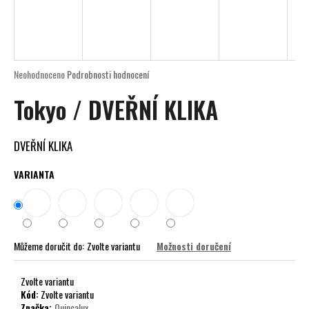
a
j
í
t
Průměrné
Neohodnoceno
Podrobnosti hodnocení
?
hodnocení
Tokyo / DVEŘNÍ KLIKA
produktu
je
0,0
z
DVEŘNÍ KLIKA
5
HLEDAT
hvězdiček.
VARIANTA
D
o
Můžeme doručit do:
Zvolte variantu
Možnosti doručení
p
o
r
Zvolte variantu
Kód:
Zvolte variantu
u
Značka:
Quincalux