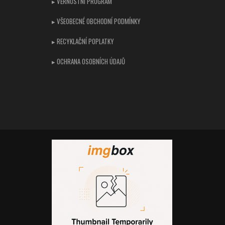
▸ VĚRNOSTNÍ PROGRAM
▸ VŠEOBECNÉ OBCHODNÍ PODMÍNKY
▸ RECYKLAČNÍ POPLATKY
▸ OCHRANA OSOBNÍCH ÚDAJŮ