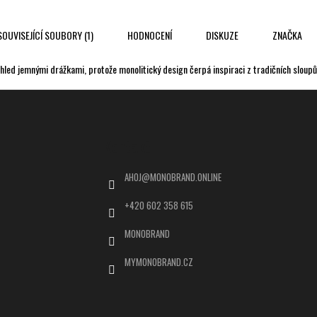
SOUVISEJÍCÍ SOUBORY (1)
HODNOCENÍ
DISKUZE
ZNAČKA
pohled jemnými drážkami, protože monolitický design čerpá inspiraci z tradičních slo
Kontakt
AHOJ
@
MONOBRAND.ONLINE
+420 602 358 615
MONOBRAND
MYMONOBRAND.CZ