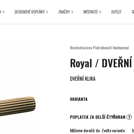
K
DESIGNOVÉ DOPLŇKY
ZNAČKY
MÍSTNOST
OUTLET
S
Co potřebujete najít?
Průměrné
Neohodnoceno
Podrobnosti hodnocení
hodnocení
HLEDAT
Royal / DVEŘNÍ
produktu
je
0,0
z
DVEŘNÍ KLIKA
5
Doporučujeme
hvězdiček.
VARIANTA
POPLATEK ZA DELŠÍ ČTYŘHRAN
?
Můžeme doručit do:
Zvolte variantu
M