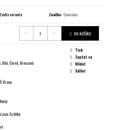
Zvolte variantu
Značka:
Quincalux
DO KOŠÍKU
Tisk
Zeptat se
á, Bílá, Černá, Bronzová
Hlídat
Sdílet
x Š 19 mm
Matný
í jsou 2x kliky
art