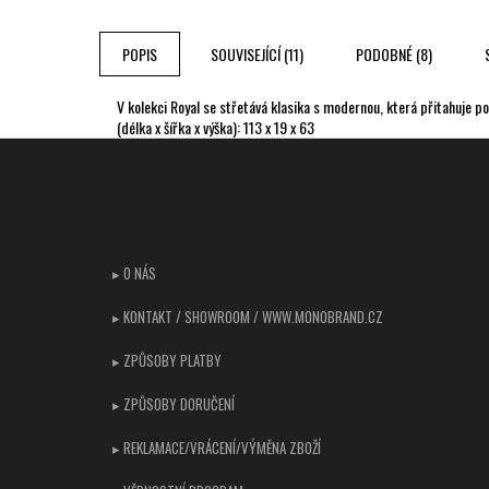
POPIS
SOUVISEJÍCÍ (11)
PODOBNÉ (8)
V kolekci Royal se střetává klasika s modernou, která přitahuje 
(délka x šířka x výška): 113 x 19 x 63
Z
á
p
CUSTOMER SUPPORT
a
t
▸ O NÁS
í
▸ KONTAKT / SHOWROOM / WWW.MONOBRAND.CZ
▸ ZPŮSOBY PLATBY
▸ ZPŮSOBY DORUČENÍ
▸ REKLAMACE/VRÁCENÍ/VÝMĚNA ZBOŽÍ