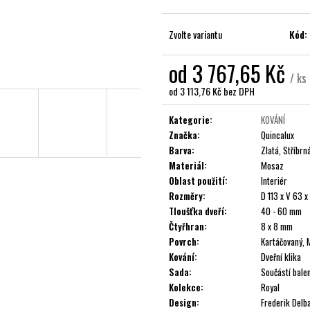
Zvolte variantu
Kód:
od
3 767,65 Kč
/ ks
od
3 113,76 Kč
bez DPH
Měrná
cena:
Kategorie
:
KOVÁNÍ
Značka
:
Quincalux
Barva
:
Zlatá, Stříbrn
Materiál
:
Mosaz
Oblast použití
:
Interiér
Rozměry
:
D 113 x V 63 
Tloušťka dveří
:
40 - 60 mm
Čtyřhran
:
8 x 8 mm
Povrch
:
Kartáčovaný, 
Kování
:
Dveřní klika
Sada
:
Součástí balen
Kolekce
:
Royal
Design
:
Frederik Delb