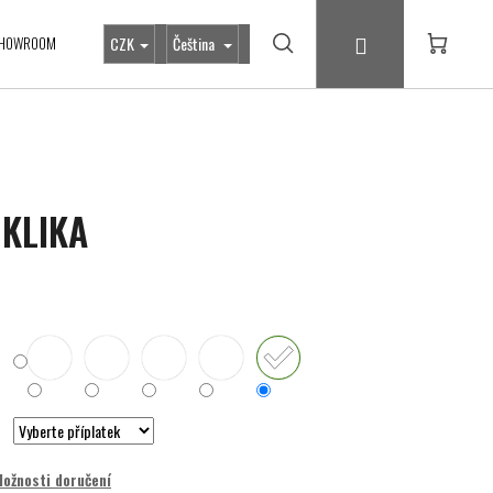
Přihlášení
HOWROOM
CZK
Čeština
Hledat
Nákupní
košík
 KLIKA
ožnosti doručení