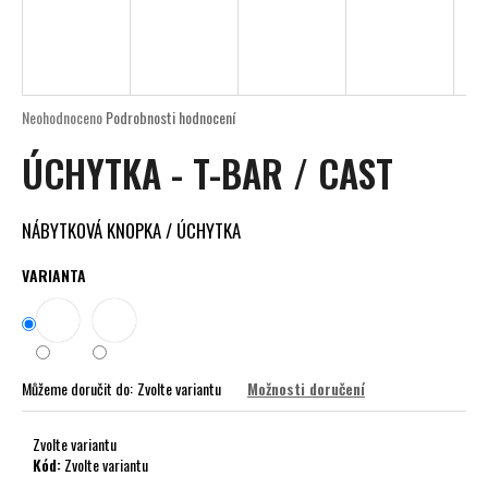
D
a
A
j
í
R
t
Průměrné
Neohodnoceno
Podrobnosti hodnocení
M
?
hodnocení
ÚCHYTKA - T-BAR / CAST
produktu
A
je
0,0
z
NÁBYTKOVÁ KNOPKA / ÚCHYTKA
5
HLEDAT
hvězdiček.
VARIANTA
D
o
Můžeme doručit do:
Zvolte variantu
Možnosti doručení
p
o
r
Zvolte variantu
Kód:
Zvolte variantu
u