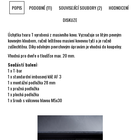
POPIS
PODOBNÉ (11)
SOUVISEJÍCÍ SOUBORY (2)
HODNOCENÍ
DISKUZE
Úchytka tvaru T vyrobená z masivního kovu. Vyznačuje se litým pevným
kovovým kloubem, ručně leštěnou masivní kovovou tyčí a je ručně
zušlechtěna. Díky odolným povrchovým úpravám je vhodná do koupelny.
Vhodná pro dveře o tloušťce max. 20 mm.
Součástí balení:
1 x T-bar
1 x standardní imbusový klíč AF 3
1 x montážní podložka 28 mm
1 x pružná podložka
1 x plochá podložka
1 x šroub s válcovou hlavou M5x30