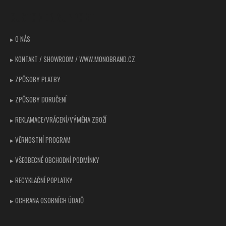
p
CUSTOMER SUPPORT
a
t
▸ O NÁS
í
▸ KONTAKT / SHOWROOM / WWW.MONOBRAND.CZ
▸ ZPŮSOBY PLATBY
▸ ZPŮSOBY DORUČENÍ
▸ REKLAMACE/VRÁCENÍ/VÝMĚNA ZBOŽÍ
▸ VĚRNOSTNÍ PROGRAM
▸ VŠEOBECNÉ OBCHODNÍ PODMÍNKY
▸ RECYKLAČNÍ POPLATKY
▸ OCHRANA OSOBNÍCH ÚDAJŮ