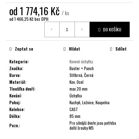
č
od
1 774,16 Kč
u
/ ks
j
od
1 466,25 Kč
bez DPH
e
Měrná
m
DO KOŠÍKU
cena:
e
Zeptat se
Hlídat
Sdílet
Kategorie
:
Kovové úchytky
Značka
:
Buster + Punch
Barva
:
Stříbrná, Černá
Materiál
:
Kov, Ocel
Tloušťka dveří
:
max 20 mm
Kování
:
Úchytka
Pokoj
:
Kuchyň, Ložnice, Koupelna
Kolekce
:
CAST
Délka
:
85 mm
Pro silnější dveře jsou potřeba
Pozn.
:
delší šrouby M5