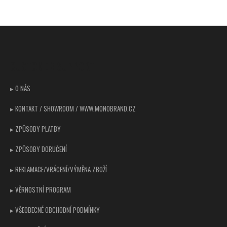
Z
á
p
CUSTOMER SUPPORT
a
t
▸ O NÁS
í
▸ KONTAKT / SHOWROOM / WWW.MONOBRAND.CZ
▸ ZPŮSOBY PLATBY
▸ ZPŮSOBY DORUČENÍ
▸ REKLAMACE/VRÁCENÍ/VÝMĚNA ZBOŽÍ
▸ VĚRNOSTNÍ PROGRAM
▸ VŠEOBECNÉ OBCHODNÍ PODMÍNKY