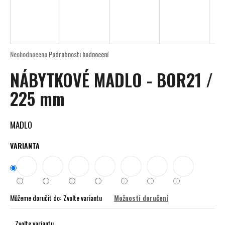
a
j
í
t
Průměrné
Neohodnoceno
Podrobnosti hodnocení
?
hodnocení
NÁBYTKOVÉ MADLO - BOR21 /
produktu
je
225 mm
0,0
z
5
HLEDAT
hvězdiček.
MADLO
VARIANTA
D
o
p
o
Můžeme doručit do:
Zvolte variantu
Možnosti doručení
r
u
Zvolte variantu