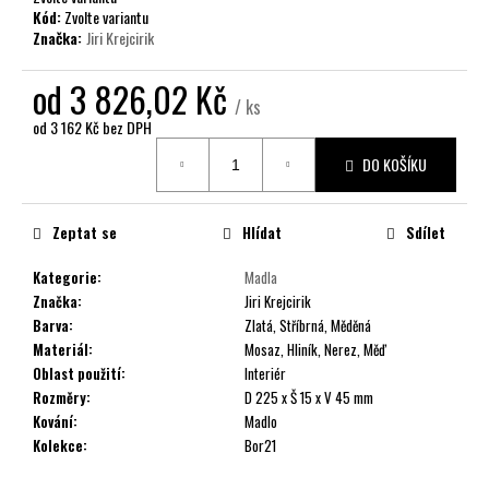
č
Kód:
Zvolte variantu
u
Značka:
Jiri Krejcirik
j
e
od
3 826,02 Kč
m
/ ks
e
od
3 162 Kč
bez DPH
Měrná
DO KOŠÍKU
cena:
Zeptat se
Hlídat
Sdílet
Kategorie
:
Madla
Značka
:
Jiri Krejcirik
Barva
:
Zlatá, Stříbrná, Měděná
Materiál
:
Mosaz, Hliník, Nerez, Měď
Oblast použití
:
Interiér
Rozměry
:
D 225 x Š 15 x V 45 mm
Kování
:
Madlo
Kolekce
:
Bor21