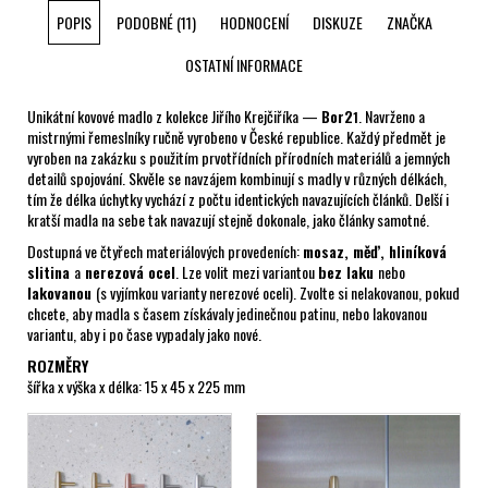
POPIS
PODOBNÉ (11)
HODNOCENÍ
DISKUZE
ZNAČKA
OSTATNÍ INFORMACE
Unikátní kovové madlo z kolekce Jiřího Krejčiříka —
Bor2
. Navrženo a
1
mistrnými řemeslníky ručně vyrobeno v České republice. Každý předmět je
vyroben na zakázku s použitím prvotřídních přírodních materiálů a jemných
detailů spojování. Skvěle se navzájem kombinují s madly v různých délkách,
tím že délka úchytky vychází z počtu identických navazujících článků. Delší i
kratší madla na sebe tak navazují stejně dokonale, jako články samotné.
Dostupná ve čtyřech materiálových provedeních:
mosaz, měď, hliníková
slitina
a
nerezová ocel
. Lze volit mezi variantou
bez laku
nebo
lakovanou
(s vyjímkou varianty nerezové oceli). Zvolte si nelakovanou, pokud
chcete, aby madla s časem získávaly jedinečnou patinu, nebo lakovanou
variantu, aby i po čase vypadaly jako nové.
ROZMĚRY
šířka x
výška x délka
:
15 x 45 x 225 mm