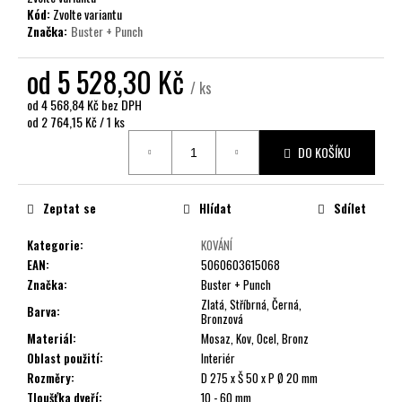
č
Kód:
Zvolte variantu
u
Značka:
Buster + Punch
j
e
od
5 528,30 Kč
m
/ ks
e
od
4 568,84 Kč
bez DPH
Měrná
od 2 764,15 Kč / 1 ks
cena:
DO KOŠÍKU
Zeptat se
Hlídat
Sdílet
Kategorie
:
KOVÁNÍ
EAN
:
5060603615068
Značka
:
Buster + Punch
Zlatá, Stříbrná, Černá,
Barva
:
Bronzová
Materiál
:
Mosaz, Kov, Ocel, Bronz
Oblast použití
:
Interiér
Rozměry
:
D 275 x Š 50 x P Ø 20 mm
Tloušťka dveří
:
10 - 60 mm