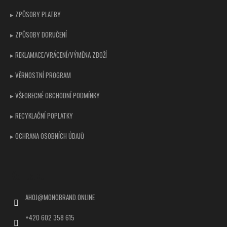
▸ ZPŮSOBY PLATBY
▸ ZPŮSOBY DORUČENÍ
▸ REKLAMACE/VRÁCENÍ/VÝMĚNA ZBOŽÍ
▸ VĚRNOSTNÍ PROGRAM
▸ VŠEOBECNÉ OBCHODNÍ PODMÍNKY
▸ RECYKLAČNÍ POPLATKY
▸ OCHRANA OSOBNÍCH ÚDAJŮ
Kontakt
AHOJ
@
MONOBRAND.ONLINE
+420 602 358 615