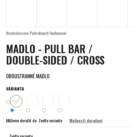
D
a
A
j
í
R
t
Průměrné
Neohodnoceno
Podrobnosti hodnocení
M
?
hodnocení
MADLO - PULL BAR /
produktu
A
je
DOUBLE-SIDED / CROSS
0,0
z
5
HLEDAT
hvězdiček.
OBOUSTRANNÉ MADLO
VARIANTA
D
o
p
o
Můžeme doručit do:
Zvolte variantu
Možnosti doručení
r
u
Zvolte variantu