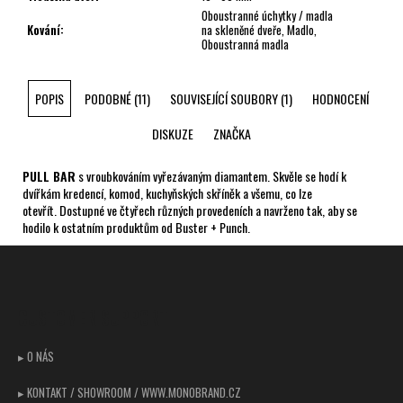
Oboustranné úchytky / madla
Kování
:
na skleněné dveře, Madlo,
Oboustranná madla
POPIS
PODOBNÉ (11)
SOUVISEJÍCÍ SOUBORY (1)
HODNOCENÍ
DISKUZE
ZNAČKA
PULL BAR
s vroubkováním vyřezávaným diamantem. Skvěle se hodí k
dvířkám kredencí, komod, kuchyňských skříněk a všemu, co lze
otevřít. Dostupné ve čtyřech různých provedeních a navrženo tak, aby se
hodilo k ostatním produktům od Buster + Punch.
Z
á
p
CUSTOMER SUPPORT
a
t
▸ O NÁS
í
▸ KONTAKT / SHOWROOM / WWW.MONOBRAND.CZ