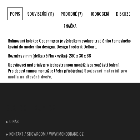
POPIS
SOUVISEJÍCÍ (11)
PODOBNÉ (7)
HODNOCENÍ
DISKUZE
ZNAČKA
Rafinovaná kolekce Copenhagen je výsledkem evoluce tradičního řemeslného
kování do moderního designu. Design Frederik Delbart.
Rozměry v mm (délka x šířka x výška): 280 x 30 x 66
Upevňovací materiály pro jednostrannou montáž jsou součástí balení.
Pro oboustrannou montáž je třeba přiobjednat
Spojovací materiál pro
madla na dřevěné dveře
.
Z
á
p
CUSTOMER SUPPORT
a
t
▸ O NÁS
í
▸ KONTAKT / SHOWROOM / WWW.MONOBRAND.CZ