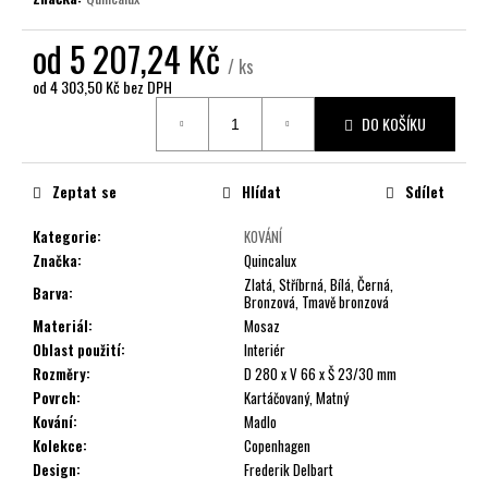
č
u
od
5 207,24 Kč
j
/ ks
e
od
4 303,50 Kč
bez DPH
m
Měrná
e
DO KOŠÍKU
cena:
Zeptat se
Hlídat
Sdílet
Kategorie
:
KOVÁNÍ
Značka
:
Quincalux
Zlatá, Stříbrná, Bílá, Černá,
Barva
:
Bronzová, Tmavě bronzová
Materiál
:
Mosaz
Oblast použití
:
Interiér
Rozměry
:
D 280 x V 66 x Š 23/30 mm
Povrch
:
Kartáčovaný, Matný
Kování
:
Madlo
Kolekce
:
Copenhagen
Design
:
Frederik Delbart