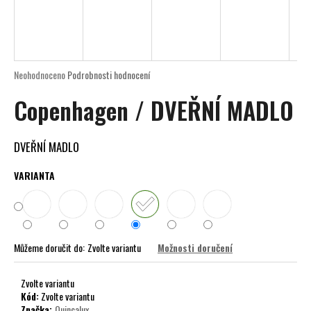
a
j
í
t
Průměrné
Neohodnoceno
Podrobnosti hodnocení
?
hodnocení
Copenhagen / DVEŘNÍ MADLO
produktu
je
0,0
z
DVEŘNÍ MADLO
5
HLEDAT
hvězdiček.
VARIANTA
D
o
Můžeme doručit do:
Zvolte variantu
Možnosti doručení
p
o
r
Zvolte variantu
Kód:
Zvolte variantu
u
Značka:
Quincalux