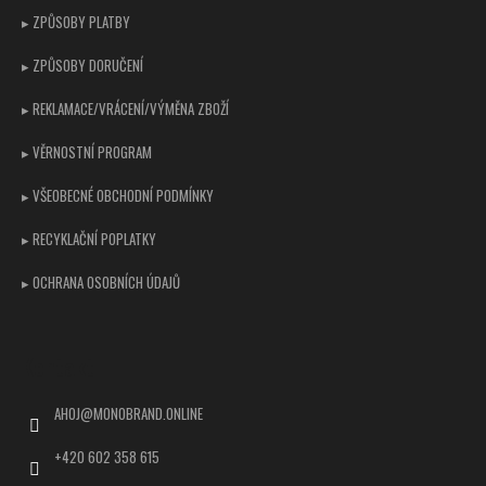
▸ ZPŮSOBY PLATBY
▸ ZPŮSOBY DORUČENÍ
▸ REKLAMACE/VRÁCENÍ/VÝMĚNA ZBOŽÍ
▸ VĚRNOSTNÍ PROGRAM
▸ VŠEOBECNÉ OBCHODNÍ PODMÍNKY
▸ RECYKLAČNÍ POPLATKY
▸ OCHRANA OSOBNÍCH ÚDAJŮ
Kontakt
AHOJ
@
MONOBRAND.ONLINE
+420 602 358 615