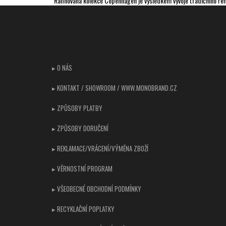
Rafinovaná kolekce Copenhagen je výsledkem vývoje tradičního řem
Z
á
p
CUSTOMER SUPPORT
a
t
▸ O NÁS
í
▸ KONTAKT / SHOWROOM / WWW.MONOBRAND.CZ
▸ ZPŮSOBY PLATBY
▸ ZPŮSOBY DORUČENÍ
▸ REKLAMACE/VRÁCENÍ/VÝMĚNA ZBOŽÍ
▸ VĚRNOSTNÍ PROGRAM
▸ VŠEOBECNÉ OBCHODNÍ PODMÍNKY
▸ RECYKLAČNÍ POPLATKY