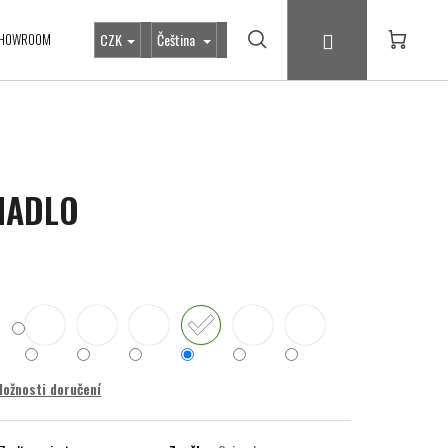
Přihlášení
HOWROOM
CZK
Čeština
Hledat
Nákupní
košík
MADLO
ožnosti doručení