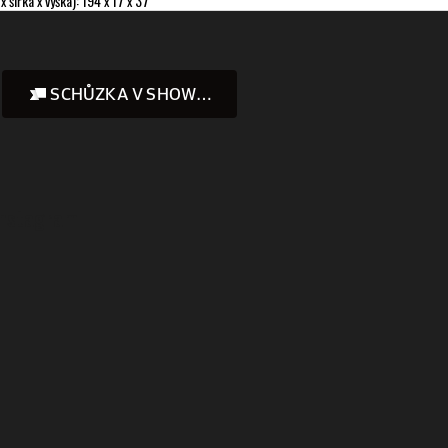
šířka x výška): 194 x 17 x 37
SCHŮZKA V SHOWROOMU
Instagram