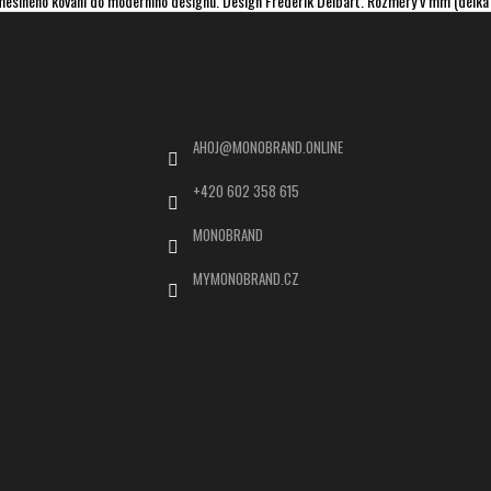
eslného kování do moderního designu. Design Frederik Delbart. Rozměry v mm (délka x 
Kontakt
AHOJ
@
MONOBRAND.ONLINE
+420 602 358 615
MONOBRAND
MYMONOBRAND.CZ