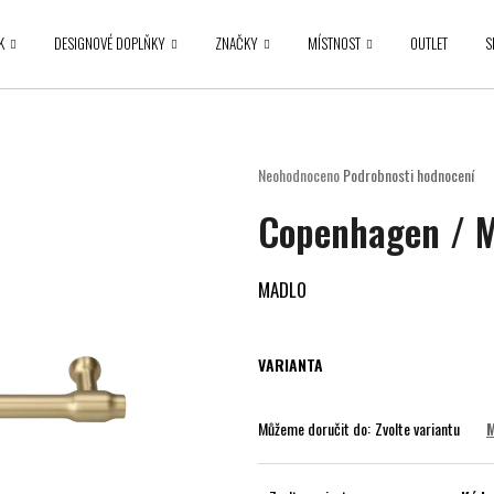
K
DESIGNOVÉ DOPLŇKY
ZNAČKY
MÍSTNOST
OUTLET
S
Co potřebujete najít?
Průměrné
Neohodnoceno
Podrobnosti hodnocení
hodnocení
HLEDAT
Copenhagen / 
produktu
je
0,0
z
MADLO
5
Doporučujeme
hvězdiček.
VARIANTA
Můžeme doručit do:
Zvolte variantu
M