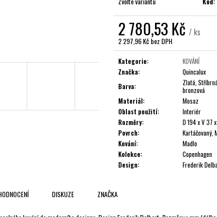
Zvolte variantu
Kód:
2 780,53 Kč
/ ks
2 297,96 Kč bez DPH
Měrná
cena:
Kategorie
:
KOVÁNÍ
Značka
:
Quincalux
Zlatá, Stříbrn
Barva
:
bronzová
Materiál
:
Mosaz
Oblast použití
:
Interiér
Rozměry
:
D 194 x V 37 
Povrch
:
Kartáčovaný, 
Kování
:
Madlo
Kolekce
:
Copenhagen
Design
:
Frederik Delb
HODNOCENÍ
DISKUZE
ZNAČKA