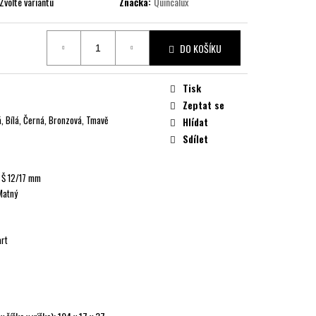
Zvolte variantu
Značka:
Quincalux
DO KOŠÍKU
Tisk
Zeptat se
á, Bílá, Černá, Bronzová, Tmavě
Hlídat
Sdílet
x Š 12/17 mm
Matný
art