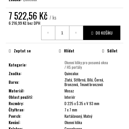
č
u
7 522,56 Kč
j
/ ks
e
6 216,99 Kč bez DPH
m
Měrná
e
DO KOŠÍKU
cena:
Zeptat se
Hlídat
Sdílet
Okenní kliky pro posuvná okna
Kategorie
:
/ HS portály
Značka
:
Quincalux
Zlatá, Stříbrná, Bílá, Černá,
Barva
:
Bronzová, Tmavě bronzová
Materiál
:
Mosaz
Oblast použití
:
Interiér
Rozměry
:
D 225 x Š 35 x V 93 mm
Čtyřhran
:
7 x 7 mm
Povrch
:
Kartáčovaný, Matný
Kování
:
Okenní klika
Kolekce
:
Copenhagen