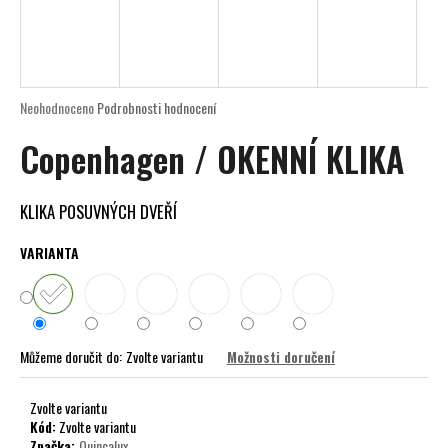
a
j
í
t
Průměrné
Neohodnoceno
Podrobnosti hodnocení
?
hodnocení
Copenhagen / OKENNÍ KLIKA
produktu
je
0,0
z
KLIKA POSUVNÝCH DVEŘÍ
5
HLEDAT
hvězdiček.
VARIANTA
D
o
Můžeme doručit do:
Zvolte variantu
Možnosti doručení
p
o
r
Zvolte variantu
Kód:
Zvolte variantu
u
Značka:
Quincalux