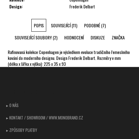
Design
:
Frederik Delbart
POPIS
SOUVISEJÍCÍ (11)
PODOBNÉ (7)
SOUVISEJÍCÍ SOUBORY (2)
HODNOCENÍ
DISKUZE
ZNAČKA
Rafinovaná kolekce Copenhagen je výsledkem evoluce tradičního řemeslného
kování do moderního designu. Design Frederik Delbart. Rozměry v mm
(délka x šířka x výška): 225 x 35 x 93
Z
á
p
CUSTOMER SUPPORT
a
t
▸ O NÁS
í
▸ KONTAKT / SHOWROOM / WWW.MONOBRAND.CZ
▸ ZPŮSOBY PLATBY