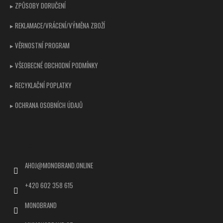
▸ ZPŮSOBY DORUČENÍ
▸ REKLAMACE/VRÁCENÍ/VÝMĚNA ZBOŽÍ
▸ VĚRNOSTNÍ PROGRAM
▸ VŠEOBECNÉ OBCHODNÍ PODMÍNKY
▸ RECYKLAČNÍ POPLATKY
▸ OCHRANA OSOBNÍCH ÚDAJŮ
Kontakt
AHOJ
@
MONOBRAND.ONLINE
+420 602 358 615
MONOBRAND