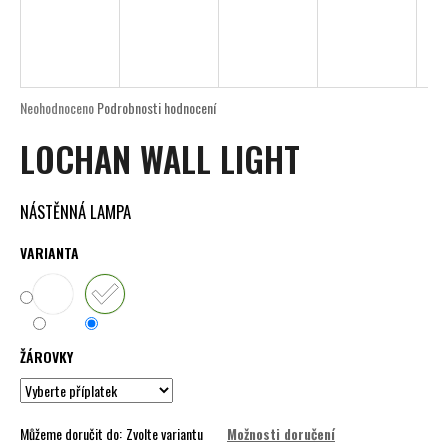
a
j
í
t
Průměrné
Neohodnoceno
Podrobnosti hodnocení
?
hodnocení
LOCHAN WALL LIGHT
produktu
je
0,0
z
NÁSTĚNNÁ
LAMPA
5
HLEDAT
hvězdiček.
VARIANTA
D
o
ŽÁROVKY
p
o
r
u
Můžeme doručit do:
Zvolte variantu
Možnosti doručení