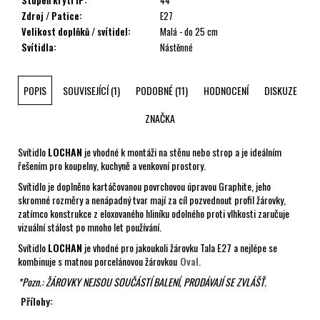
Zdroj / Patice
:
E27
Velikost doplňků / svítidel
:
Malá - do 25 cm
Svítidla
:
Nástěnné
POPIS
SOUVISEJÍCÍ (1)
PODOBNÉ (11)
HODNOCENÍ
DISKUZE
ZNAČKA
Svítidlo
LOCHAN
je vhodné k montáži na stěnu nebo strop a je ideálním
řešením pro koupelny, kuchyně a venkovní prostory.
Svítidlo je doplněno kartáčovanou povrchovou úpravou Graphite, jeho
skromné rozměry a nenápadný tvar mají za cíl pozvednout profil žárovky,
zatímco konstrukce z eloxovaného hliníku odolného proti vlhkosti zaručuje
vizuální stálost po mnoho let používání.
Svítidlo
LOCHAN
je vhodné pro jakoukoli žárovku Tala E27 a nejlépe se
kombinuje s matnou porcelánovou žárovkou
Oval
.
*Pozn.: ŽÁROVKY NEJSOU SOUČÁSTÍ BALENÍ, PRODÁVAJÍ SE
ZVLÁŠŤ.
Přílohy: