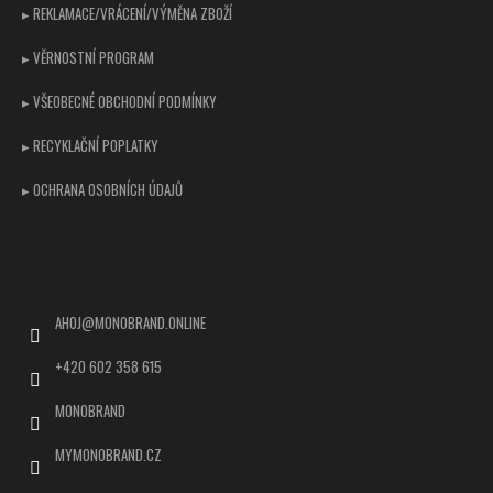
▸ REKLAMACE/VRÁCENÍ/VÝMĚNA ZBOŽÍ
▸ VĚRNOSTNÍ PROGRAM
▸ VŠEOBECNÉ OBCHODNÍ PODMÍNKY
▸ RECYKLAČNÍ POPLATKY
▸ OCHRANA OSOBNÍCH ÚDAJŮ
Kontakt
AHOJ
@
MONOBRAND.ONLINE
+420 602 358 615
MONOBRAND
MYMONOBRAND.CZ