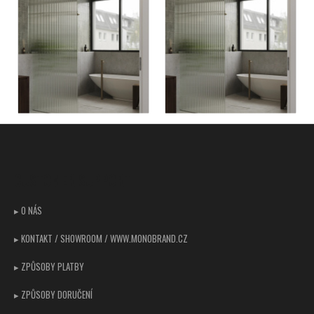
Z
á
p
CUSTOMER SUPPORT
a
t
▸ O NÁS
í
▸ KONTAKT / SHOWROOM / WWW.MONOBRAND.CZ
▸ ZPŮSOBY PLATBY
▸ ZPŮSOBY DORUČENÍ