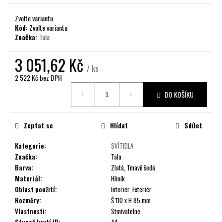
č
u
Zvolte variantu
j
Kód:
Zvolte variantu
e
Značka:
Tala
m
e
3 051,62 Kč
/ ks
2 522 Kč
bez DPH
Měrná
DO KOŠÍKU
cena:
Zeptat se
Hlídat
Sdílet
Kategorie
:
SVÍTIDLA
Značka
:
Tala
Barva
:
Zlatá, Tmavě šedá
Materiál
:
Hliník
Oblast použití
:
Interiér, Exteriér
Rozměry
:
Š 110 x H 85 mm
Vlastnosti
:
Stmívatelné
Stupeň krytí IP
:
44