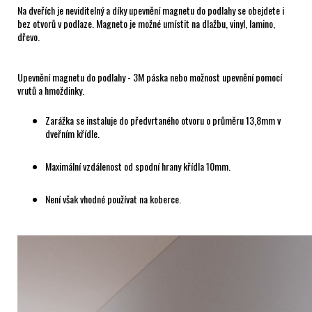
Na dveřích je neviditelný a díky upevnění magnetu do podlahy se obejdete i
bez otvorů v podlaze. Magneto je možné umístit na dlažbu, vinyl, lamino,
dřevo.
Upevnění magnetu do podlahy - 3M páska nebo možnost upevnění pomocí
vrutů a hmoždinky.
Zarážka se instaluje do předvrtaného otvoru o průměru 13,8mm v
dveřním křídle.
Maximální vzdálenost od spodní hrany křídla 10mm.
Není však vhodné používat na koberce.