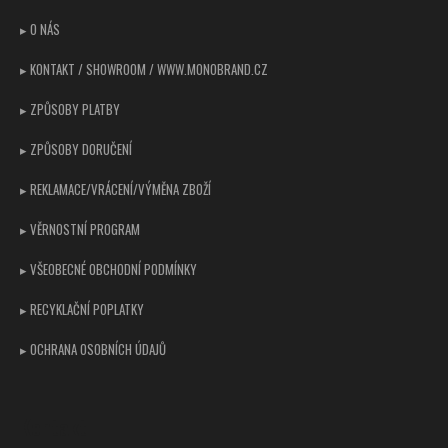
t
▸ O NÁS
í
▸ KONTAKT / SHOWROOM / WWW.MONOBRAND.CZ
▸ ZPŮSOBY PLATBY
▸ ZPŮSOBY DORUČENÍ
▸ REKLAMACE/VRÁCENÍ/VÝMĚNA ZBOŽÍ
▸ VĚRNOSTNÍ PROGRAM
▸ VŠEOBECNÉ OBCHODNÍ PODMÍNKY
▸ RECYKLAČNÍ POPLATKY
▸ OCHRANA OSOBNÍCH ÚDAJŮ
Kontakt