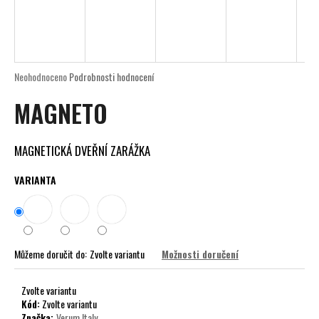
a
j
í
t
Průměrné
Neohodnoceno
Podrobnosti hodnocení
?
hodnocení
MAGNETO
produktu
je
0,0
z
MAGNETICKÁ DVEŘNÍ ZARÁŽKA
5
HLEDAT
hvězdiček.
VARIANTA
D
o
Můžeme doručit do:
Zvolte variantu
Možnosti doručení
p
o
r
Zvolte variantu
Kód:
Zvolte variantu
u
Značka:
Verum Italy