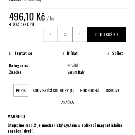
č
u
496,10 Kč
j
/ ks
e
410 Kč bez DPH
m
Měrná
e
DO KOŠÍKU
cena:
Zeptat se
Hlídat
Sdílet
Kategorie
:
KOVÁNÍ
Značka
:
Verum Italy
POPIS
SOUVISEJÍCÍ SOUBORY (1)
HODNOCENÍ
DISKUZE
ZNAČKA
MAGNETO
Stoppino mod.2 je mechanický systém s aplikací magnetického
zaražení dveří.