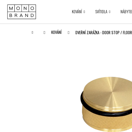
K
Přejít
na
o
KOVÁNÍ
SVÍTIDLA
NÁBYTE
obsah
Zpět
Zpět
š
do obchodu
do obchodu
í
k
Domů
KOVÁNÍ
DVEŘNÍ ZARÁŽKA - DOOR STOP / FLOOR