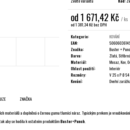
Zvolte variantu
Kód:
Zv
od
1 671,42 Kč
/ ks
od
1 381,34 Kč
bez DPH
Měrná
cena:
Kategorie
:
KOVÁNÍ
EAN
:
5060603614
Značka
:
Buster + Pun
Barva
:
Zlatá, Stříbrn
Materiál
:
Mosaz, Kov, O
Oblast použití
:
Interiér
Rozměry
:
V 25 x P Ø 5
Kování
:
Dveřní zarážk
KUZE
ZNAČKA
dních materiálů a doplněná o černou gumu tlumící náraz. Typickým prvkem je vroubkování
, tak aby se hodila k ostatním produktům
Buster+Punch
.