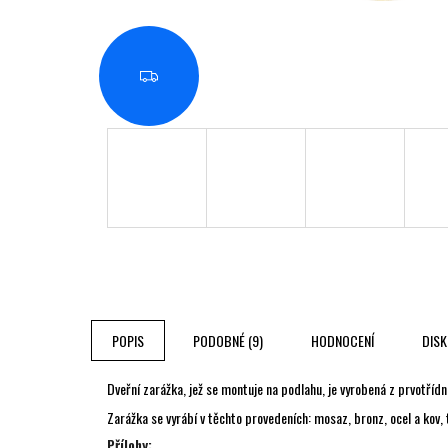
Z
D
A
R
M
A
POPIS
PODOBNÉ (9)
HODNOCENÍ
DIS
Dveřní zarážka, jež se montuje na podlahu, je vyrobená z prvotří
Zarážka se vyrábí v těchto provedeních: mosaz, bronz, ocel a kov
Přílohy: