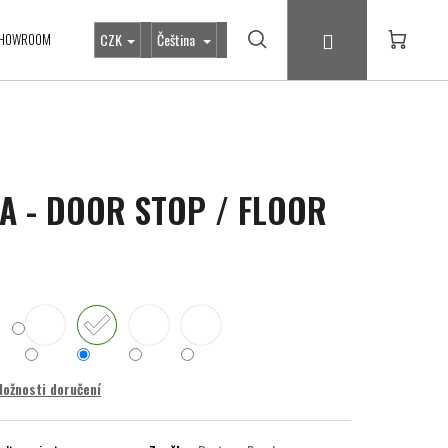
Přihlášení
HOWROOM
CZK
Čeština
Hledat
Nákupní
košík
A - DOOR STOP / FLOOR
ožnosti doručení