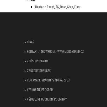
Buster + Punch_TS_Door_Stop_Floor
Z
á
p
CUSTOMER SUPPORT
a
t
▸ O NÁS
í
▸ KONTAKT / SHOWROOM / WWW.MONOBRAND.CZ
▸ ZPŮSOBY PLATBY
▸ ZPŮSOBY DORUČENÍ
▸ REKLAMACE/VRÁCENÍ/VÝMĚNA ZBOŽÍ
▸ VĚRNOSTNÍ PROGRAM
▸ VŠEOBECNÉ OBCHODNÍ PODMÍNKY