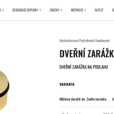
K
DESIGNOVÉ DOPLŇKY
ZNAČKY
MÍSTNOST
OUTLET
S
Co potřebujete najít?
Průměrné
Neohodnoceno
Podrobnosti hodnocení
hodnocení
HLEDAT
DVEŘNÍ ZARÁŽK
produktu
je
0,0
z
DVEŘNÍ ZARÁŽKA NA PODLAHU
5
Doporučujeme
hvězdiček.
VARIANTA
Můžeme doručit do:
Zvolte variantu
M