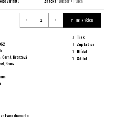
olte variantu
Značka:
Buster + Punch
DO KOŠÍKU
Tisk
962
Zeptat se
ch
Hlídat
á, Černá, Bronzová
Sdílet
cel, Bronz
4 mm
a
 ve tvaru diamantu.