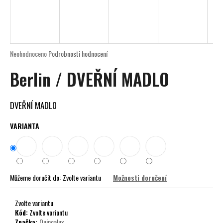
a
j
í
t
Průměrné
Neohodnoceno
Podrobnosti hodnocení
?
hodnocení
Berlin / DVEŘNÍ MADLO
produktu
je
0,0
z
DVEŘNÍ MADLO
5
HLEDAT
hvězdiček.
VARIANTA
D
o
Můžeme doručit do:
Zvolte variantu
Možnosti doručení
p
o
r
Zvolte variantu
Kód:
Zvolte variantu
u
Značka:
Quincalux