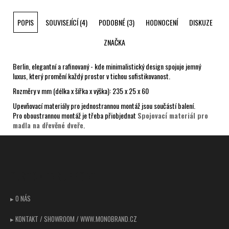
POPIS
SOUVISEJÍCÍ (4)
PODOBNÉ (3)
HODNOCENÍ
DISKUZE
ZNAČKA
Berlin, elegantní a rafinovaný - kde minimalistický design spojuje jemný
luxus, který promění každý prostor v tichou sofistikovanost.
Rozměry v mm (délka x šířka x výška): 235 x 25 x 60
Upevňovací materiály pro jednostrannou montáž jsou součástí balení.
Pro oboustrannou montáž je třeba přiobjednat
Spojovací materiál pro
madla na dřevěné dveře
.
Z
á
p
CUSTOMER SUPPORT
a
t
▸ O NÁS
í
▸ KONTAKT / SHOWROOM / WWW.MONOBRAND.CZ