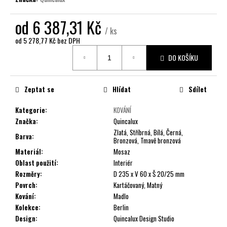
č
u
od
6 387,31 Kč
j
/ ks
e
od
5 278,77 Kč
bez DPH
m
Měrná
e
DO KOŠÍKU
cena:
Zeptat se
Hlídat
Sdílet
Kategorie
:
KOVÁNÍ
Značka
:
Quincalux
Zlatá, Stříbrná, Bílá, Černá,
Barva
:
Bronzová, Tmavě bronzová
Materiál
:
Mosaz
Oblast použití
:
Interiér
Rozměry
:
D 235 x V 60 x Š 20/25 mm
Povrch
:
Kartáčovaný, Matný
Kování
:
Madlo
Kolekce
:
Berlin
Design
:
Quincalux Design Studio