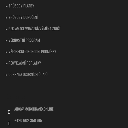
▸ ZPŮSOBY PLATBY
▸ ZPŮSOBY DORUČENÍ
▸ REKLAMACE/VRÁCENÍ/VÝMĚNA ZBOŽÍ
▸ VĚRNOSTNÍ PROGRAM
▸ VŠEOBECNÉ OBCHODNÍ PODMÍNKY
▸ RECYKLAČNÍ POPLATKY
▸ OCHRANA OSOBNÍCH ÚDAJŮ
Kontakt
AHOJ
@
MONOBRAND.ONLINE
+420 602 358 615