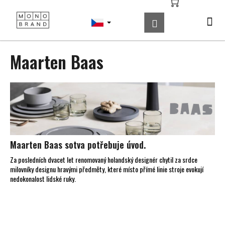
K
Přejít
na
o
Hledat
Nákupní
Me
Přihlášení
obsah
Zpět
Zpět
š
košík
í
C
Maarten Baas
k
o
p
o
t
ř
e
b
Maarten Baas sotva potřebuje úvod.
u
Za posledních dvacet let renomovaný holandský designér chytil za srdce
milovníky designu hravými předměty, které místo přímé linie stroje evokují
j
nedokonalost lidské ruky.
e
t
e
Ř
n