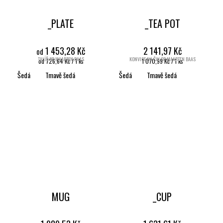
_PLATE
_TEA POT
1 453,28 Kč
2 141,97 Kč
od
TALÍŘ OD MAARTEN BAAS
KONVICE NA ČAJ OD MAARTEN BAAS
Měrná
Měrná
od 726,64 Kč / 1 ks
1 070,99 Kč / 1 ks
cena:
cena:
Šedá
Tmavě šedá
Šedá
Tmavě šedá
MUG
_CUP