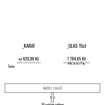
_KARAF
_GLAS 15cl
420,86 Kč
1 784,65 Kč
od
KARAFA OD MAARTEN BAAS
SKLENIČKA OD MAARTEN BAAS
Měrná
446,16 Kč / 1 ks
Šedá
cena:
NAČÍST 1 DALŠÍ
S
1
2
t
O
r
13
položek celkem