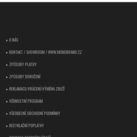
č
Z
l
u
á
á
j
d
p
e
CUSTOMER SUPPORT
a
m
a
c
e
t
í
▸ O NÁS
í
p
▸ KONTAKT / SHOWROOM / WWW.MONOBRAND.CZ
r
v
▸ ZPŮSOBY PLATBY
k
y
▸ ZPŮSOBY DORUČENÍ
v
ý
▸ REKLAMACE/VRÁCENÍ/VÝMĚNA ZBOŽÍ
p
i
▸ VĚRNOSTNÍ PROGRAM
s
u
▸ VŠEOBECNÉ OBCHODNÍ PODMÍNKY
▸ RECYKLAČNÍ POPLATKY