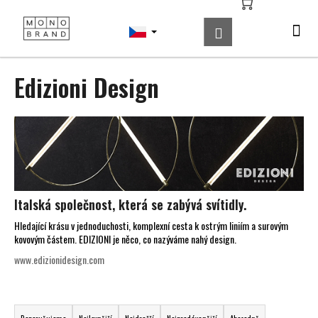
K
Přejít
na
o
Hledat
Nákupní
Me
Přihlášení
obsah
Zpět
Zpět
š
košík
í
C
Edizioni Design
k
o
p
o
t
ř
e
b
Italská společnost, která se zabývá svítidly.
u
Hledající krásu v jednoduchosti, komplexní cesta k ostrým liniím a surovým
kovovým částem. EDIZIONI je něco, co nazýváme nahý design.
j
e
www.edizionidesign.com
t
e
Ř
n