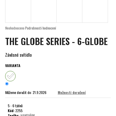
a
j
í
t
Průměrné
Neohodnoceno
Podrobnosti hodnocení
?
hodnocení
THE GLOBE SERIES - 6-GLOBE
produktu
je
0,0
z
Závěsné svítidlo
5
HLEDAT
hvězdiček.
VARIANTA
D
o
Můžeme doručit do:
21.9.2026
Možnosti doručení
p
o
r
5 - 6 týdnů
Kód:
2255
u
Značka:
HANDVÄRK