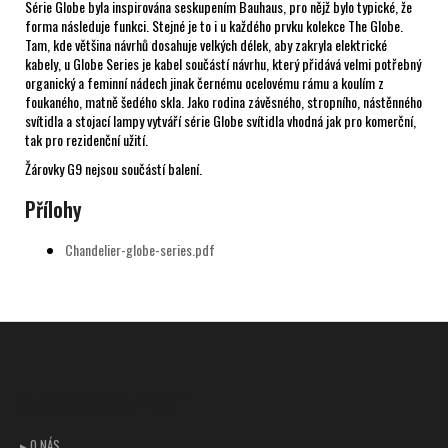
Série Globe byla inspirována seskupením Bauhaus, pro nějž bylo typické, že
forma následuje funkci. Stejné je to i u každého prvku kolekce The Globe.
Tam, kde většina návrhů dosahuje velkých délek, aby zakryla elektrické
kabely, u Globe Series je kabel součástí návrhu, který přidává velmi potřebný
organický a feminní nádech jinak černému ocelovému rámu a koulím z
foukaného, matně šedého skla. Jako rodina závěsného, stropního, nástěnného
svítidla a stojací lampy vytváří série Globe svítidla vhodná jak pro komerční,
tak pro rezidenční užití.
Žárovky G9 nejsou součástí balení.
Přílohy
Chandelier-globe-series.pdf
Z
á
p
CUSTOMER SUPPORT
a
t
▸ O NÁS