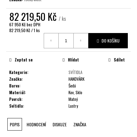
č
u
82 219,50 Kč
j
/ ks
e
67 950 Kč bez DPH
m
Měrná
82 219,50 Kč / 1 ks
e
cena:
DO KOŠÍKU
Zeptat se
Hlídat
Sdílet
Kategorie
:
SVÍTIDLA
Značka
:
HANDVÄRK
Barva
:
Šedá
Materiál
:
Kov, Sklo
Povrch
:
Matný
Svítidla
:
Lustry
POPIS
HODNOCENÍ
DISKUZE
ZNAČKA