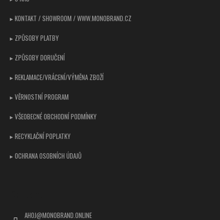
í
▸ KONTAKT / SHOWROOM / WWW.MONOBRAND.CZ
▸ ZPŮSOBY PLATBY
▸ ZPŮSOBY DORUČENÍ
▸ REKLAMACE/VRÁCENÍ/VÝMĚNA ZBOŽÍ
▸ VĚRNOSTNÍ PROGRAM
▸ VŠEOBECNÉ OBCHODNÍ PODMÍNKY
▸ RECYKLAČNÍ POPLATKY
▸ OCHRANA OSOBNÍCH ÚDAJŮ
Kontakt
AHOJ
@
MONOBRAND.ONLINE