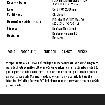
Packaging Dimensions H: 180
Rozměry balení
:
X W: 170 X D: 292 mm
Kabel
:
Cord PVC, 2900 mm
Certifikace
:
CE, Class II
E14, Max 15W / LED Max 7W
Doporučený světelný zdroj
:
(220-240~ 50/60 Hz)
Žárovka
:
Není součástí balení
Designer Nørgaard &
Designer
:
Kechayas
POPIS
PODOBNÉ (1)
HODNOCENÍ
DISKUZE
ZNAČKA
Stropní svítidlo MATERIAL zdůrazňuje sílu jednoduchosti ve formě. Díky této
jednoduchosti se může stát výjimečným kouskem v místnosti nebo může být
použit jako doplněk k ostatním. Od tepla dubu a korku, po drsnost betonu a
zářivost žluté oceli, Material Pendant je všestranný doplněk do každého
interiéru. Svítidlo s černým PVC kabelem v mnoha barevných a materiálových
provedeních.
Z
á