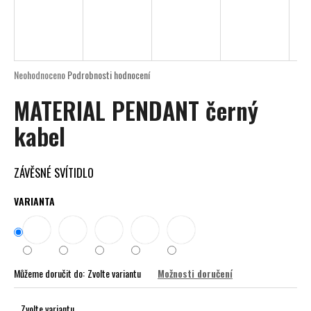
a
j
í
t
Průměrné
Neohodnoceno
Podrobnosti hodnocení
?
hodnocení
MATERIAL PENDANT černý
produktu
je
kabel
0,0
z
5
HLEDAT
hvězdiček.
ZÁVĚSNÉ SVÍTIDLO
VARIANTA
D
o
p
o
Můžeme doručit do:
Zvolte variantu
Možnosti doručení
r
u
Zvolte variantu