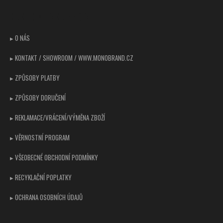
p
CUSTOMER SUPPORT
a
t
▸ O NÁS
í
▸ KONTAKT / SHOWROOM / WWW.MONOBRAND.CZ
▸ ZPŮSOBY PLATBY
▸ ZPŮSOBY DORUČENÍ
▸ REKLAMACE/VRÁCENÍ/VÝMĚNA ZBOŽÍ
▸ VĚRNOSTNÍ PROGRAM
▸ VŠEOBECNÉ OBCHODNÍ PODMÍNKY
▸ RECYKLAČNÍ POPLATKY
▸ OCHRANA OSOBNÍCH ÚDAJŮ