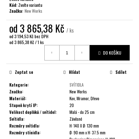
č
Kód:
Zvolte variantu
u
Značka:
New Works
j
e
od
3 865,38 Kč
m
/ ks
e
od
3 194,53 Kč
bez DPH
Měrná
od 3 865,38 Kč / 1 ks
cena:
DO KOŠÍKU
Zeptat se
Hlídat
Sdílet
Kategorie
:
SVÍTIDLA
Značka
:
New Works
Materiál
:
Kov, Mramor, Dřevo
Stupeň krytí IP
:
20
Velikost doplňků / svítidel
:
Malá - do 25 cm
Svítidla
:
Závěsné
Rozměry svítidla
:
H: 140 X Ø: 130 mm
Rozměry stínidla
:
Ø: 90 mm x H: 37.5 mm