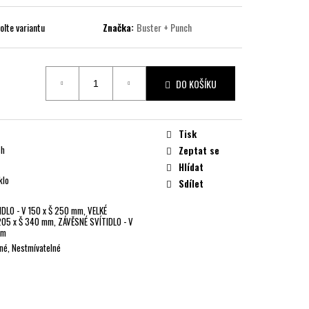
olte variantu
Značka:
Buster + Punch
DO KOŠÍKU
Tisk
ch
Zeptat se
Hlídat
klo
Sdílet
DLO - V 150 x Š 250 mm, VELKÉ
205 x Š 340 mm, ZÁVĚSNÉ SVÍTIDLO - V
mm
lné, Nestmívatelné