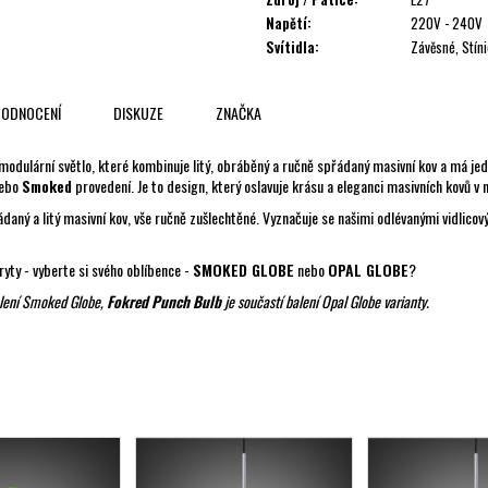
Napětí
:
220V - 240V
Svítidla
:
Závěsné, Stíni
ODNOCENÍ
DISKUZE
ZNAČKA
 modulární světlo, které kombinuje litý, obráběný a ručně spřádaný masivní kov a má jed
ebo
Smoked
provedení. Je to design, který oslavuje krásu a eleganci masivních kovů v
ádaný a litý masivní kov, vše ručně zušlechtěné. Vyznačuje se našimi odlévanými vidlico
ryty - vyberte si svého oblíbence -
SMOKED GLOBE
nebo
OPAL GLOBE
?
alení Smoked Globe,
Fokred Punch Bulb
je součastí balení Opal Globe varianty.