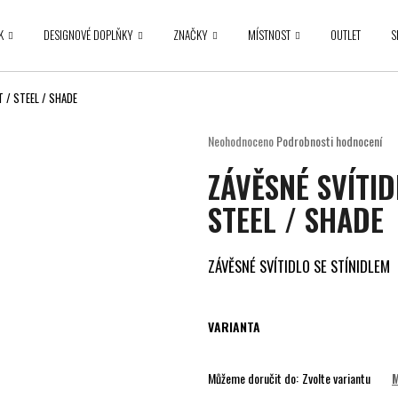
K
DESIGNOVÉ DOPLŇKY
ZNAČKY
MÍSTNOST
OUTLET
S
Co potřebujete najít?
 / STEEL / SHADE
Průměrné
Neohodnoceno
Podrobnosti hodnocení
hodnocení
HLEDAT
ZÁVĚSNÉ SVÍTI
produktu
je
STEEL / SHADE
0,0
z
5
Doporučujeme
hvězdiček.
ZÁVĚSNÉ SVÍTIDLO SE STÍNIDLEM
VARIANTA
Můžeme doručit do:
Zvolte variantu
M