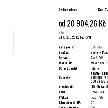
Zvolte variantu
Kód:
Zv
od
20 904,26 Kč
/ ks
od
17 276,25 Kč
bez DPH
Měrná
cena:
Kategorie
:
SVÍTIDLA
Značka
:
Buster + Pun
Barva
:
Zlatá, Bílá
Materiál
:
Mosaz, Kov, S
Oblast použití
:
Interiér
STŘEDNÍ STÍNI
Rozměry
:
STÍNIDLO - V 
330 x Š 125 
Vlastnosti
:
LED, Stmívate
Kabel
:
Délka - 3 m
Příkon
:
max. 7,5W
Stupeň krytí IP
:
20
Zdroj / Patice
:
E27