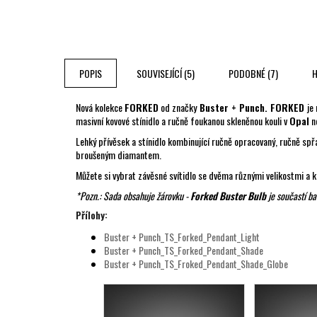
POPIS
SOUVISEJÍCÍ (5)
PODOBNÉ (7)
H
Nová kolekce
FORKED
od značky
Buster + Punch. FORKED
je
masivní kovové stínidlo a ručně foukanou skleněnou kouli v
Opal
n
Lehký přívěsek a stínidlo kombinující ručně opracovaný, ručně spř
broušeným diamantem.
Můžete si vybrat závěsné svítidlo se dvěma různými velikostmi a k
*Pozn.: Sada obsahuje žárovku -
Forked Buster Bulb
je součastí b
Přílohy:
Buster + Punch_TS_Forked_Pendant_Light
Buster + Punch_TS_Forked_Pendant_Shade
Buster + Punch_TS_Froked_Pendant_Shade_Globe