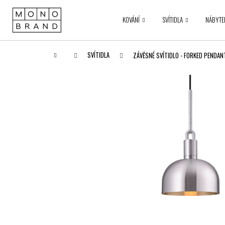
K
Přejít
na
o
KOVÁNÍ
SVÍTIDLA
NÁBYTE
obsah
Zpět
Zpět
š
do obchodu
do obchodu
í
k
Domů
SVÍTIDLA
ZÁVĚSNÉ SVÍTIDLO - FORKED PENDANT