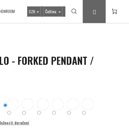
Přihlášení
HOWROOM
CZK
Čeština
Hledat
Nákupní
košík
DLO - FORKED PENDANT /
ožnosti doručení