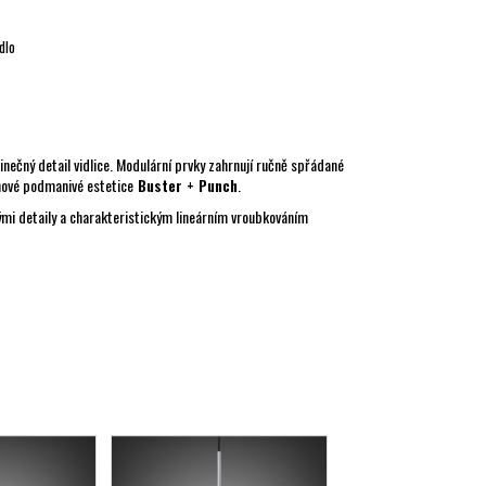
dlo
inečný detail vidlice. Modulární prvky zahrnují ručně spřádané
 nové podmanivé estetice
Buster + Punch
.
vými detaily a charakteristickým lineárním vroubkováním