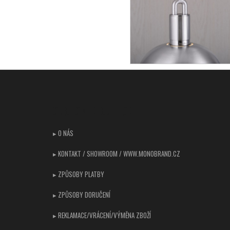
Z
á
p
CUSTOMER SUPPORT
a
t
▸ O NÁS
í
▸ KONTAKT / SHOWROOM / WWW.MONOBRAND.CZ
▸ ZPŮSOBY PLATBY
▸ ZPŮSOBY DORUČENÍ
▸ REKLAMACE/VRÁCENÍ/VÝMĚNA ZBOŽÍ