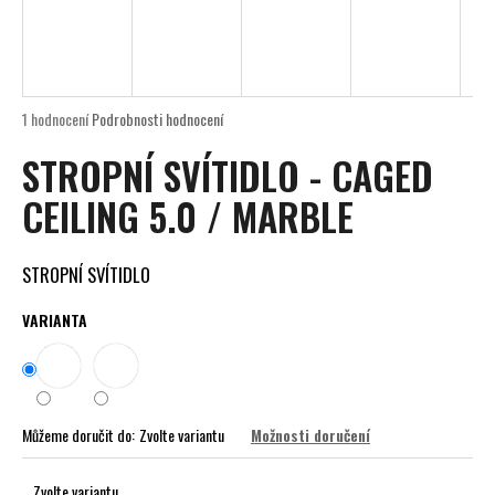
D
a
A
j
í
R
t
Průměrné
1 hodnocení
Podrobnosti hodnocení
M
?
hodnocení
STROPNÍ SVÍTIDLO - CAGED
produktu
A
je
CEILING 5.0 / MARBLE
5,0
z
5
HLEDAT
hvězdiček.
STROPNÍ SVÍTIDLO
VARIANTA
D
o
p
o
Můžeme doručit do:
Zvolte variantu
Možnosti doručení
r
u
Zvolte variantu