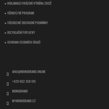
▸ REKLAMACE/VRÁCENÍ/VÝMĚNA ZBOŽÍ
▸ VĚRNOSTNÍ PROGRAM
▸ VŠEOBECNÉ OBCHODNÍ PODMÍNKY
▸ RECYKLAČNÍ POPLATKY
▸ OCHRANA OSOBNÍCH ÚDAJŮ
Kontakt
AHOJ
@
MONOBRAND.ONLINE
+420 602 358 615
MONOBRAND
MYMONOBRAND.CZ