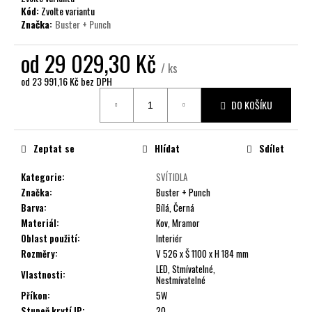
č
Kód:
Zvolte variantu
u
Značka:
Buster + Punch
j
e
od
29 029,30 Kč
m
/ ks
e
od
23 991,16 Kč
bez DPH
Měrná
DO KOŠÍKU
cena:
Zeptat se
Hlídat
Sdílet
Kategorie
:
SVÍTIDLA
Značka
:
Buster + Punch
Barva
:
Bílá, Černá
Materiál
:
Kov, Mramor
Oblast použití
:
Interiér
Rozměry
:
V 526 x Š 1100 x H 184 mm
LED, Stmívatelné,
Vlastnosti
:
Nestmívatelné
Příkon
:
5W
Stupeň krytí IP
:
20