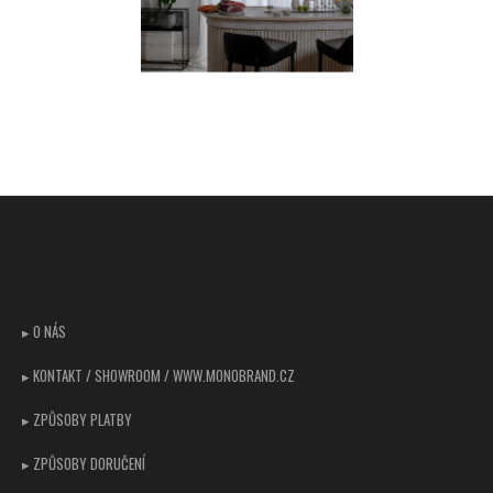
Z
á
p
CUSTOMER SUPPORT
a
t
▸ O NÁS
í
▸ KONTAKT / SHOWROOM / WWW.MONOBRAND.CZ
▸ ZPŮSOBY PLATBY
▸ ZPŮSOBY DORUČENÍ