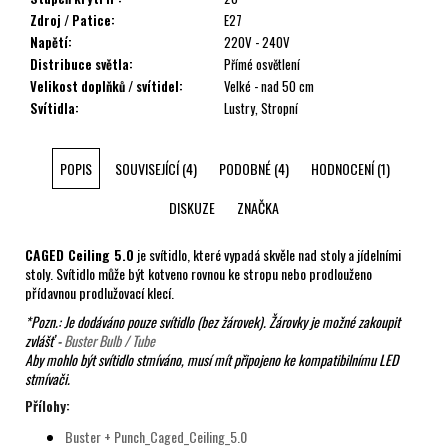
Zdroj / Patice
:
E27
Napětí
:
220V - 240V
Distribuce světla
:
Přímé osvětlení
Velikost doplňků / svítidel
:
Velké - nad 50 cm
Svítidla
:
Lustry, Stropní
POPIS
SOUVISEJÍCÍ (4)
PODOBNÉ (4)
HODNOCENÍ (1)
DISKUZE
ZNAČKA
CAGED Ceiling 5.0
je svítidlo, které vypadá skvěle nad stoly a jídelními
stoly. Svítidlo může být kotveno rovnou ke stropu nebo prodlouženo
přídavnou prodlužovací klecí.
*Pozn.: Je dodáváno pouze svítidlo (bez žárovek). Žárovky je možné zakoupit
zvlášť -
Buster Bulb / Tube
Aby mohlo být svítidlo stmíváno, musí mít připojeno ke kompatibilnímu LED
stmívači.
Přílohy:
Buster + Punch_Caged_Ceiling_5.0