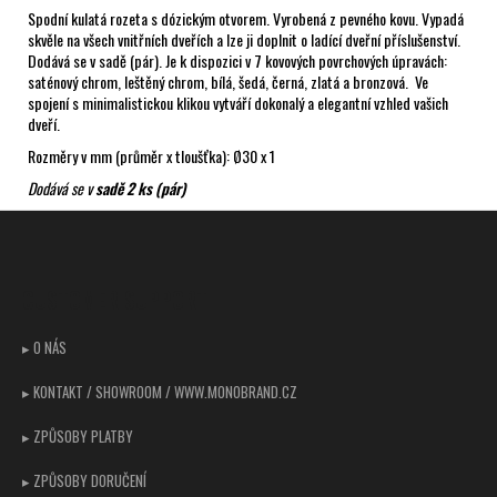
Spodní kulatá rozeta s dózickým otvorem. Vyrobená z pevného kovu. Vypadá
skvěle na všech vnitřních dveřích a lze ji doplnit o ladící dveřní příslušenství.
Dodává se v sadě (pár). Je k dispozici v 7 kovových povrchových úpravách:
saténový chrom, leštěný chrom, bílá, šedá, černá, zlatá a bronzová. Ve
spojení s minimalistickou klikou vytváří dokonalý a elegantní vzhled vašich
dveří.
Rozměry v mm (průměr x tloušťka): Ø30 x 1
Dodává se v
sadě 2 ks (pár)
Z
á
p
CUSTOMER SUPPORT
a
t
▸ O NÁS
í
▸ KONTAKT / SHOWROOM / WWW.MONOBRAND.CZ
▸ ZPŮSOBY PLATBY
▸ ZPŮSOBY DORUČENÍ