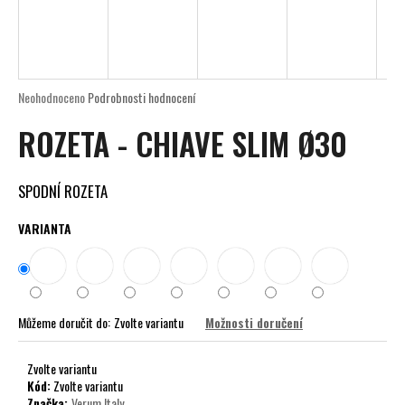
a
j
í
t
Průměrné
Neohodnoceno
Podrobnosti hodnocení
?
hodnocení
ROZETA - CHIAVE SLIM Ø30
produktu
je
0,0
z
SPODNÍ ROZETA
5
HLEDAT
hvězdiček.
VARIANTA
D
o
Můžeme doručit do:
Zvolte variantu
Možnosti doručení
p
o
r
Zvolte variantu
Kód:
Zvolte variantu
u
Značka:
Verum Italy