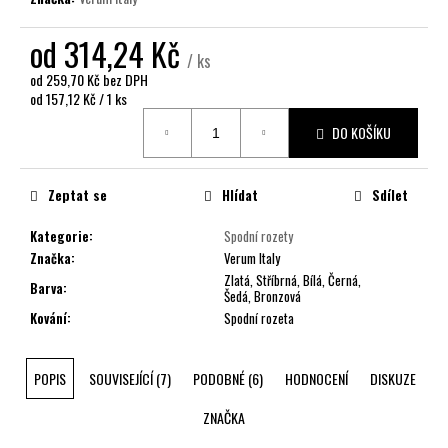
č
u
od
314,24 Kč
j
/ ks
e
od
259,70 Kč
bez DPH
m
Měrná
od 157,12 Kč / 1 ks
e
cena:
DO KOŠÍKU
Zeptat se
Hlídat
Sdílet
Kategorie
:
Spodní rozety
Značka
:
Verum Italy
Zlatá, Stříbrná, Bílá, Černá,
Barva
:
Šedá, Bronzová
Kování
:
Spodní rozeta
POPIS
SOUVISEJÍCÍ (7)
PODOBNÉ (6)
HODNOCENÍ
DISKUZE
ZNAČKA