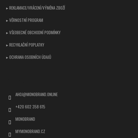
▸ REKLAMACE/VRÁCENÍ/VÝMĚNA ZBOŽÍ
▸ VĚRNOSTNÍ PROGRAM
▸ VŠEOBECNÉ OBCHODNÍ PODMÍNKY
▸ RECYKLAČNÍ POPLATKY
▸ OCHRANA OSOBNÍCH ÚDAJŮ
Kontakt
AHOJ
@
MONOBRAND.ONLINE
+420 602 358 615
MONOBRAND
MYMONOBRAND.CZ