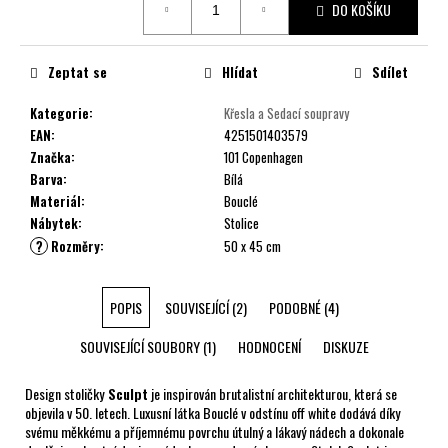
č
DO KOŠÍKU
cena:
u
j
e
Zeptat se
Hlídat
Sdílet
m
e
Kategorie
:
Křesla a Sedací soupravy
EAN
:
4251501403579
Značka
:
101 Copenhagen
Barva
:
Bílá
Materiál
:
Bouclé
Nábytek
:
Stolice
?
Rozměry
:
50 x 45 cm
POPIS
SOUVISEJÍCÍ (2)
PODOBNÉ (4)
SOUVISEJÍCÍ SOUBORY (1)
HODNOCENÍ
DISKUZE
Design stoličky
Sculpt
je inspirován brutalistní architekturou, která se
objevila v 50. letech. Luxusní látka Bouclé v odstínu off white dodává díky
svému měkkému a příjemnému povrchu útulný a lákavý nádech a dokonale