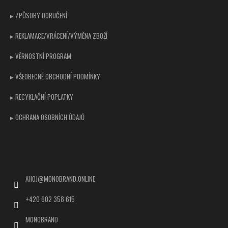
▸ ZPŮSOBY DORUČENÍ
▸ REKLAMACE/VRÁCENÍ/VÝMĚNA ZBOŽÍ
▸ VĚRNOSTNÍ PROGRAM
▸ VŠEOBECNÉ OBCHODNÍ PODMÍNKY
▸ RECYKLAČNÍ POPLATKY
▸ OCHRANA OSOBNÍCH ÚDAJŮ
Kontakt
AHOJ
@
MONOBRAND.ONLINE
+420 602 358 615
MONOBRAND