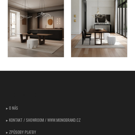
Z
á
p
CUSTOMER SUPPORT
a
t
▸ O NÁS
í
▸ KONTAKT / SHOWROOM / WWW.MONOBRAND.CZ
▸ ZPŮSOBY PLATBY