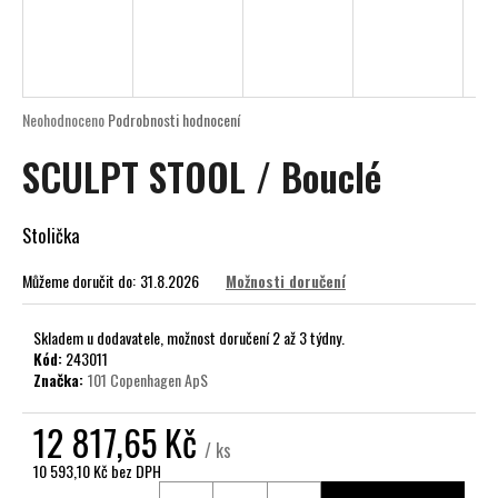
a
j
í
t
Průměrné
Neohodnoceno
Podrobnosti hodnocení
?
hodnocení
SCULPT STOOL / Bouclé
produktu
je
0,0
z
Stolička
5
HLEDAT
hvězdiček.
Můžeme doručit do:
31.8.2026
Možnosti doručení
Skladem u dodavatele, možnost doručení 2 až 3 týdny.
D
Kód:
243011
o
Značka:
101 Copenhagen ApS
p
o
12 817,65 Kč
/ ks
r
10 593,10 Kč bez DPH
u
Měrná