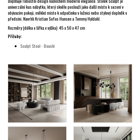
doplňuje robustní design nádechem moderní elegance. Stolek Sculpt je
univerzální kus nábytku, který skvěle poslouží jako další místo k sezení v
obývacím pokoji, měkké místo k odpočinku v ložnici nebo stylový doplněk v
předsíni. Navrhli Kristian Sofus Hansen a Tommy Hyldahl.
Rozměry (délka x šířka x výška): 45 x 50 x 47 cm
Přílohy:
Sculpt Stool - Bouclé