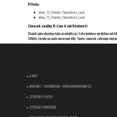
Přílohy:
dline_TS_Pebble_Thumbturn_Lock
dline_TS_Pebble_Thumbturn_Lock
Závazek značky D-Line k udržitelnosti:
Stejně jako všechny naše produkty je i tato kolekce vyráběna udr
20leté záruky na naše nerezové díly. Tento závazek zahrnuje odpov
Z
á
p
CUSTOMER SUPPORT
a
t
▸ O NÁS
í
▸ KONTAKT / SHOWROOM / WWW.MONOBRAND.CZ
▸ ZPŮSOBY PLATBY
▸ ZPŮSOBY DORUČENÍ