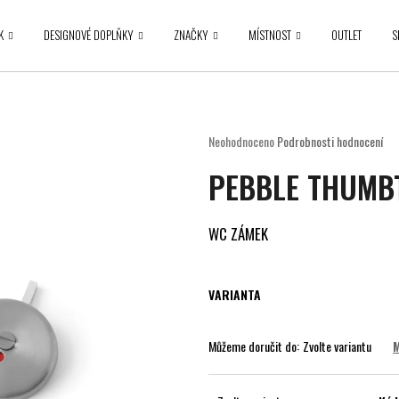
K
DESIGNOVÉ DOPLŇKY
ZNAČKY
MÍSTNOST
OUTLET
S
Co potřebujete najít?
Průměrné
Neohodnoceno
Podrobnosti hodnocení
hodnocení
HLEDAT
PEBBLE THUMB
produktu
je
0,0
z
WC ZÁMEK
5
Doporučujeme
hvězdiček.
VARIANTA
Můžeme doručit do:
Zvolte variantu
M