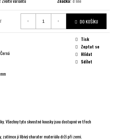
:
Zvolte variantu
Značka:
d line
r
DO KOŠÍKU
Tisk
Zeptat se
, Černá
Hlídat
Sdílet
4 mm
liky. Všechny tyto skvostné kousky jsou dostupné ve třech
 zatímco ji líbivý charater materiálu drží při zemi.