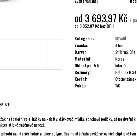
Zvolte variantu
Kód
od
3 693,97 Kč
/ pá
od
3 052,87 Kč
bez DPH
Měrná
cena:
Kategorie
:
KOVÁNÍ
Značka
:
d line
Barva
:
Stříbrná, Bílá
Materiál
:
Nerez
Oblast použití
:
Interiér
Rozměry
:
P Ø 60 x H 3
Kování
:
Otočný zámek
Pokoj
:
WC
SKUZE
žák na toaletní role, háčky na kabáty, dávkovač mýdla, sprchové poličky, až po dveřní k
kteristické saténové nerezi.
působí na interiér ladně a lehce splyne. Rozmanitá řada prvků vyrovnává eliptické tvary,