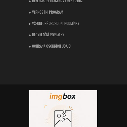
▸ REKLAMACE/VRÁCENÍ/VÝMĚNA ZBOŽÍ
▸ VĚRNOSTNÍ PROGRAM
▸ VŠEOBECNÉ OBCHODNÍ PODMÍNKY
▸ RECYKLAČNÍ POPLATKY
▸ OCHRANA OSOBNÍCH ÚDAJŮ