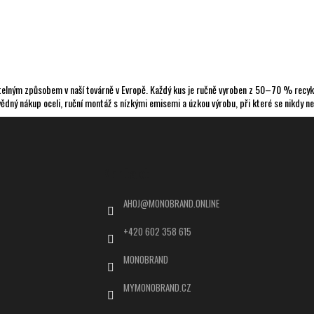
žitelným způsobem v naší továrně v Evropě. Každý kus je ručně vyroben z 50–70 % recykl
ědný nákup oceli, ruční montáž s nízkými emisemi a úzkou výrobu, při které se nikdy nev
Kontakt
AHOJ
@
MONOBRAND.ONLINE
+420 602 358 615
MONOBRAND
MYMONOBRAND.CZ