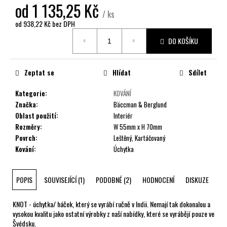
č
od
1 135,25 Kč
u
/ ks
j
od
938,22 Kč
bez DPH
Měrná
e
DO KOŠÍKU
cena:
m
e
Zeptat se
Hlídat
Sdílet
Kategorie
:
KOVÁNÍ
Značka
:
Bäccman & Berglund
Oblast použití
:
Interiér
Rozměry
:
W 55mm x H 70mm
Povrch
:
Leštěný, Kartáčovaný
Kování
:
Úchytka
POPIS
SOUVISEJÍCÍ (1)
PODOBNÉ (2)
HODNOCENÍ
DISKUZE
KNOT - úchytka/ háček, který se vyrábí ručně v Indii. Nemají tak dokonalou a
vysokou kvalitu jako ostatní výrobky z naší nabídky, které se vyrábějí pouze ve
Švédsku.