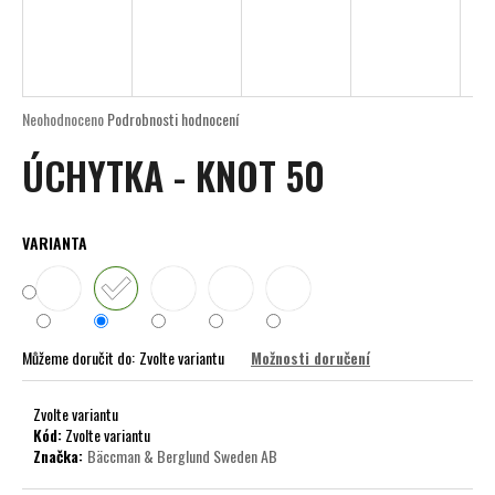
a
j
í
t
Průměrné
Neohodnoceno
Podrobnosti hodnocení
?
hodnocení
ÚCHYTKA - KNOT 50
produktu
je
0,0
z
VARIANTA
5
HLEDAT
hvězdiček.
D
Můžeme doručit do:
Zvolte variantu
Možnosti doručení
o
p
Zvolte variantu
o
Kód:
Zvolte variantu
r
Značka:
Bäccman & Berglund Sweden AB
u