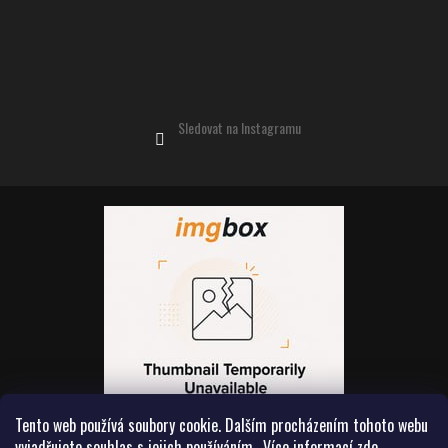
Sledovat na Instagramu
Tento web používá soubory cookie. Dalším procházením tohoto webu
vyjadřujete souhlas s jejich používáním.. Více informací
zde
.