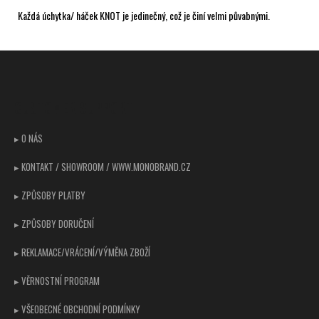
Každá úchytka/ háček KNOT je jedinečný, což je činí velmi půvabnými.
Z
á
p
CUSTOMER SUPPORT
a
t
▸ O NÁS
í
▸ KONTAKT / SHOWROOM / WWW.MONOBRAND.CZ
▸ ZPŮSOBY PLATBY
▸ ZPŮSOBY DORUČENÍ
▸ REKLAMACE/VRÁCENÍ/VÝMĚNA ZBOŽÍ
▸ VĚRNOSTNÍ PROGRAM
▸ VŠEOBECNÉ OBCHODNÍ PODMÍNKY