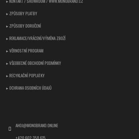
▸ KONTAKT / SHOWROOM / WWW.MONOBRAND.CZ
▸ ZPŮSOBY PLATBY
▸ ZPŮSOBY DORUČENÍ
▸ REKLAMACE/VRÁCENÍ/VÝMĚNA ZBOŽÍ
▸ VĚRNOSTNÍ PROGRAM
▸ VŠEOBECNÉ OBCHODNÍ PODMÍNKY
▸ RECYKLAČNÍ POPLATKY
▸ OCHRANA OSOBNÍCH ÚDAJŮ
Kontakt
AHOJ
@
MONOBRAND.ONLINE
+420 602 358 615