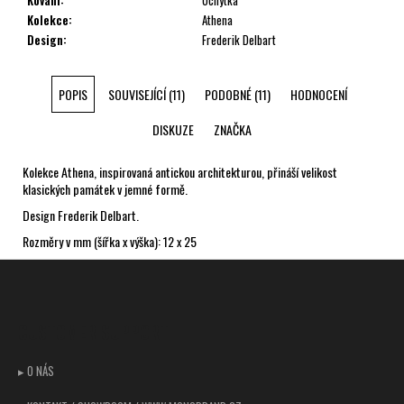
Kolekce
:
Athena
Design
:
Frederik Delbart
POPIS
SOUVISEJÍCÍ (11)
PODOBNÉ (11)
HODNOCENÍ
DISKUZE
ZNAČKA
Kolekce Athena, inspirovaná antickou architekturou, přináší velikost
klasických památek v jemné formě.
Design Frederik Delbart.
Rozměry v mm (šířka x
výška
): 12 x 25
Z
á
p
CUSTOMER SUPPORT
a
t
▸ O NÁS
í