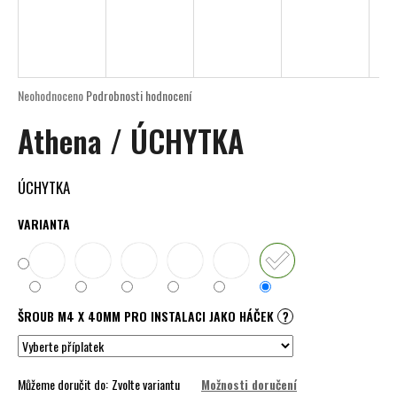
a
j
í
t
Průměrné
Neohodnoceno
Podrobnosti hodnocení
?
hodnocení
Athena / ÚCHYTKA
produktu
je
0,0
z
ÚCHYTKA
5
HLEDAT
hvězdiček.
VARIANTA
D
o
ŠROUB M4 X 40MM PRO INSTALACI JAKO HÁČEK
?
p
o
r
u
Můžeme doručit do:
Zvolte variantu
Možnosti doručení