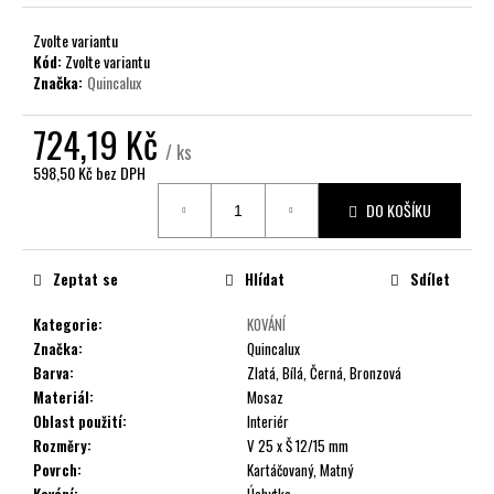
č
u
Zvolte variantu
j
Kód:
Zvolte variantu
e
Značka:
Quincalux
m
e
724,19 Kč
/ ks
598,50 Kč
bez DPH
Měrná
DO KOŠÍKU
cena:
Zeptat se
Hlídat
Sdílet
Kategorie
:
KOVÁNÍ
Značka
:
Quincalux
Barva
:
Zlatá, Bílá, Černá, Bronzová
Materiál
:
Mosaz
Oblast použití
:
Interiér
Rozměry
:
V 25 x Š 12/15 mm
Povrch
:
Kartáčovaný, Matný
Kování
:
Úchytka