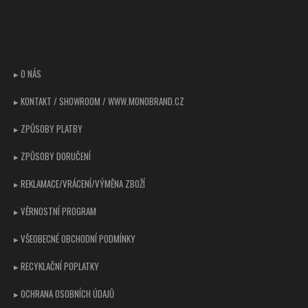
á
p
CUSTOMER SUPPORT
a
t
▸ O NÁS
í
▸ KONTAKT / SHOWROOM / WWW.MONOBRAND.CZ
▸ ZPŮSOBY PLATBY
▸ ZPŮSOBY DORUČENÍ
▸ REKLAMACE/VRÁCENÍ/VÝMĚNA ZBOŽÍ
▸ VĚRNOSTNÍ PROGRAM
▸ VŠEOBECNÉ OBCHODNÍ PODMÍNKY
▸ RECYKLAČNÍ POPLATKY
▸ OCHRANA OSOBNÍCH ÚDAJŮ