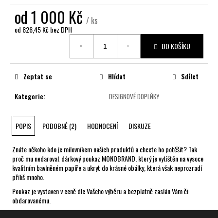
č
od
1 000 Kč
u
/ ks
j
od
826,45 Kč
bez DPH
e
Měrná
m
DO KOŠÍKU
cena:
e
Zeptat se
Hlídat
Sdílet
Kategorie
:
DESIGNOVÉ DOPLŇKY
POPIS
PODOBNÉ (2)
HODNOCENÍ
DISKUZE
Znáte někoho kdo je milovníkem našich produktů a chcete ho potěšit? Tak
proč mu nedarovat dárkový poukaz MONOBRAND, který je vytištěn na vysoce
kvalitním bavlněném papíře a ukryt do krásné obálky, která však neprozradí
příliš mnoho.
Poukaz je vystaven v ceně dle Vašeho výběru a bezplatně zaslán Vám či
obdarovanému.
Z