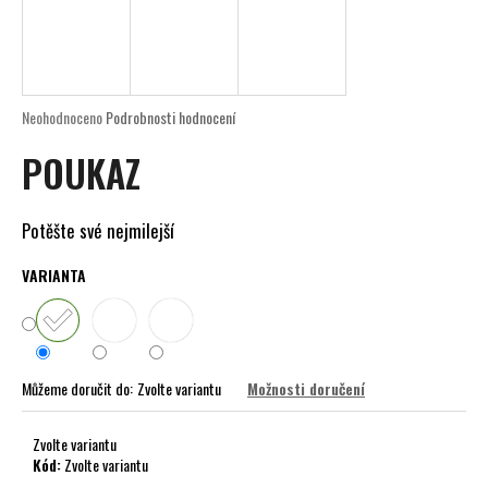
a
j
í
t
Průměrné
Neohodnoceno
Podrobnosti hodnocení
?
hodnocení
POUKAZ
produktu
je
0,0
z
Potěšte své nejmilejší
5
HLEDAT
hvězdiček.
VARIANTA
D
o
Můžeme doručit do:
Zvolte variantu
Možnosti doručení
p
o
r
Zvolte variantu
Kód:
Zvolte variantu
u